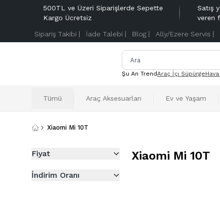
500TL ve Üzeri Siparişlerde Sepette
Satış y
Kargo Ücretsiz
veren 
Sipariş Takibi |
İade Talebi |
Blog |
Ally/Ezere Servis |
Şu An Trend
Araç İçi Süpürge
Hava
Tümü
Araç Aksesuarları
Ev ve Yaşam
Xiaomi Mi 10T
Fiyat
Xiaomi Mi 10T
İndirim Oranı