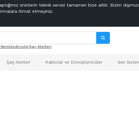
aptığımız ürünlerin teknik servisi tamamen bize aittir. Bizim dışımız
firmalara itimat etmeyiniz.
 Nemlendiriciler
Şarj Aletleri
Şarj Aletleri
Kablolar ve Dönüştürücüler
Ses Sistem