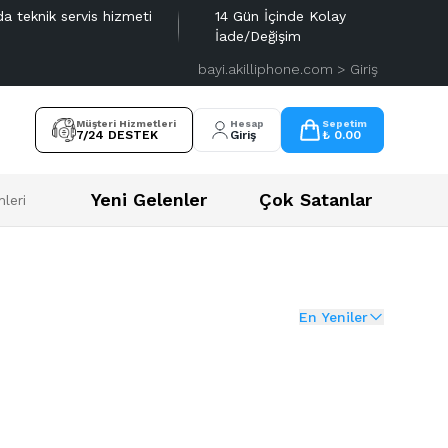
da teknik servis hizmeti
14 Gün İçinde Kolay
İade/Değişim
bayi.akilliphone.com > Giriş
Müşteri Hizmetleri
Hesap
Sepetim
7/24 DESTEK
Giriş
₺ 0.00
Yeni Gelenler
Çok Satanlar
leri
En Yeniler