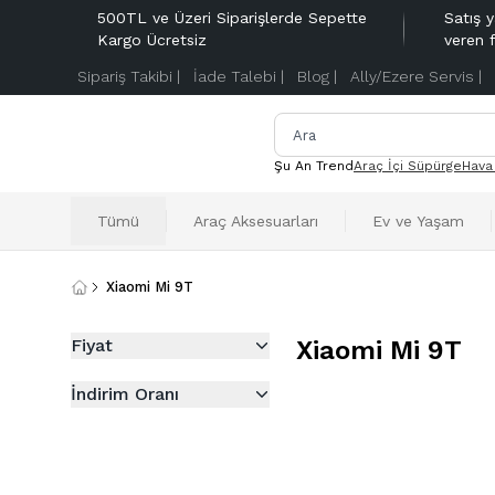
500TL ve Üzeri Siparişlerde Sepette
Satış y
Kargo Ücretsiz
veren 
Sipariş Takibi |
İade Talebi |
Blog |
Ally/Ezere Servis |
Şu An Trend
Araç İçi Süpürge
Hava
Tümü
Araç Aksesuarları
Ev ve Yaşam
Xiaomi Mi 9T
Fiyat
Xiaomi Mi 9T
İndirim Oranı