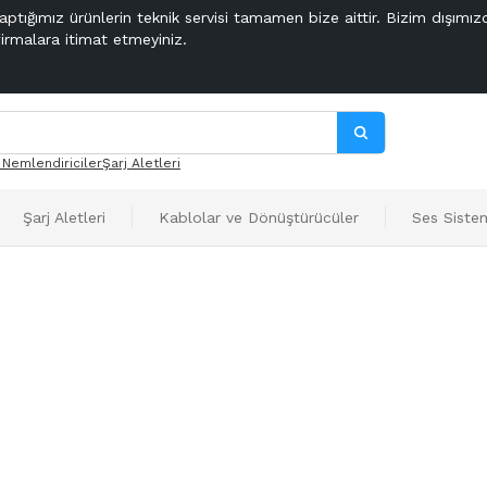
aptığımız ürünlerin teknik servisi tamamen bize aittir. Bizim dışımız
firmalara itimat etmeyiniz.
 Nemlendiriciler
Şarj Aletleri
Şarj Aletleri
Kablolar ve Dönüştürücüler
Ses Sistem