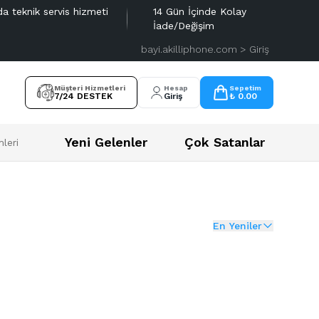
da teknik servis hizmeti
14 Gün İçinde Kolay
İade/Değişim
bayi.akilliphone.com > Giriş
Müşteri Hizmetleri
Hesap
Sepetim
7/24 DESTEK
Giriş
₺ 0.00
Yeni Gelenler
Çok Satanlar
leri
En Yeniler