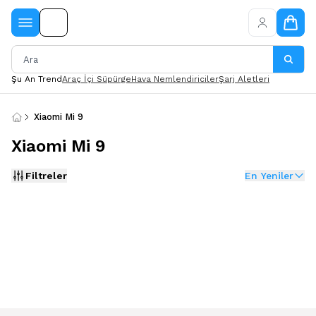
Şu An Trend
Araç İçi Süpürge
Hava Nemlendiriciler
Şarj Aletleri
Xiaomi Mi 9
Xiaomi Mi 9
Filtreler
En Yeniler