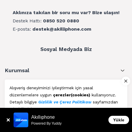
Aklınıza takılan bir soru mu var? Bize ulaşın!
Destek Hattı:
0850 520 0880
E-posta:
destek@akilliphone.com
Sosyal Medyada Biz
Kurumsal
Müşteri Hizmetleri
Alışveriş deneyiminizi iyileştirmek için yasal
düzenlemelere uygun
çerezler(cookies)
kullanıyoruz.
Üyelik
Detaylı bilgiye
Gizlilik ve Çerez Politikası
sayfamızdan
erişebilirsiniz.
Blog
Akıllıphone
Kabul Et
Yükle
Powered By Yuddy
AkıllıPhone © Copyright 2011 - 2026 | Her Hakkı Saklıdır