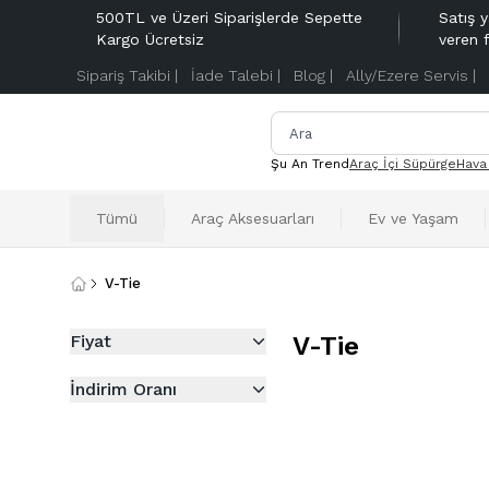
500TL ve Üzeri Siparişlerde Sepette
Satış y
Kargo Ücretsiz
veren 
Sipariş Takibi |
İade Talebi |
Blog |
Ally/Ezere Servis |
Şu An Trend
Araç İçi Süpürge
Hava
Tümü
Araç Aksesuarları
Ev ve Yaşam
V-Tie
Fiyat
V-Tie
İndirim Oranı