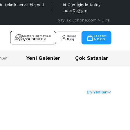
da teknik servis hizmeti
14 Gün İçinde Kolay
İade/Değişim
bayi.akilliphone.com > Giriş
Müşteri Hizmetleri
Hesap
Sepetim
7/24 DESTEK
Giriş
₺ 0.00
Yeni Gelenler
Çok Satanlar
leri
En Yeniler