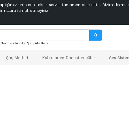
aptığımız ürünlerin teknik servisi tamamen bize aittir. Bizim dışımız
firmalara itimat etmeyiniz.
 Nemlendiriciler
Şarj Aletleri
Şarj Aletleri
Kablolar ve Dönüştürücüler
Ses Sistem