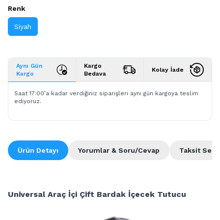
Renk
Siyah
Aynı Gün
Kargo
Kolay İade
Kargo
Bedava
Saat 17:00’a kadar verdiğiniz siparişleri aynı gün kargoya teslim
ediyoruz.
Ürün Detayı
Yorumlar & Soru/Cevap
Taksit Seçe
Universal Araç İçi Çift Bardak İçecek Tutucu