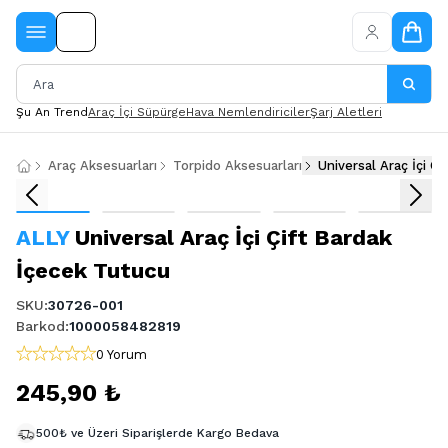
Şu An Trend
Araç İçi Süpürge
Hava Nemlendiriciler
Şarj Aletleri
Araç Aksesuarları
Torpido Aksesuarları
Universal Araç İçi Ç
ALLY
Universal Araç İçi Çift Bardak
İçecek Tutucu
SKU
:
30726-001
Barkod
:
1000058482819
0 Yorum
245,90 ₺
500₺ ve Üzeri Siparişlerde Kargo Bedava