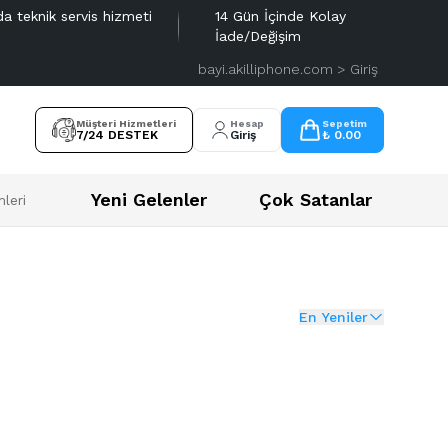
da teknik servis hizmeti
14 Gün İçinde Kolay
İade/Değişim
bayi.akilliphone.com > Giriş
Müşteri Hizmetleri
Hesap
Sepetim
7/24 DESTEK
Giriş
₺ 0.00
Yeni Gelenler
Çok Satanlar
leri
En Yeniler