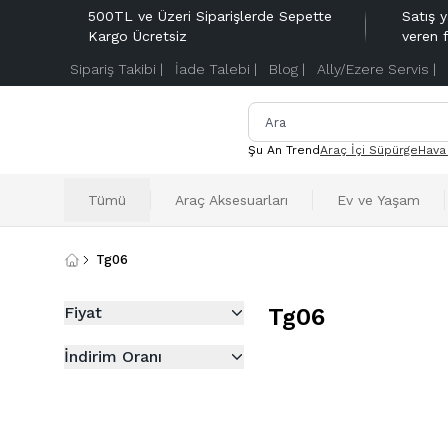
500TL ve Üzeri Siparişlerde Sepette
Satış y
Kargo Ücretsiz
veren 
Sipariş Takibi |
İade Talebi |
Blog |
Ally/Ezere Servis |
Şu An Trend
Araç İçi Süpürge
Hava
Tümü
Araç Aksesuarları
Ev ve Yaşam
Tg06
Fiyat
Tg06
İndirim Oranı