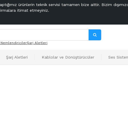
aptığımız ürünlerin teknik servisi tamamen bize aittir. Bizim dışımız
firmalara itimat etmeyiniz.
 Nemlendiriciler
Şarj Aletleri
Şarj Aletleri
Kablolar ve Dönüştürücüler
Ses Sistem