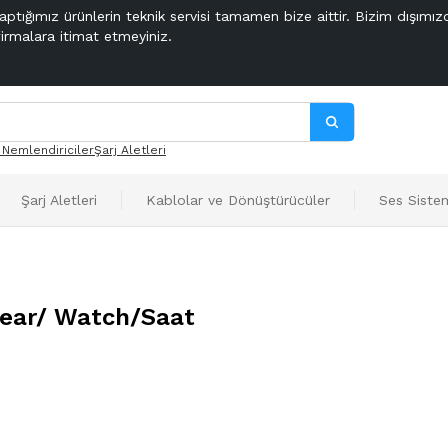
aptığımız ürünlerin teknik servisi tamamen bize aittir. Bizim dışımız
firmalara itimat etmeyiniz.
 Nemlendiriciler
Şarj Aletleri
Şarj Aletleri
Kablolar ve Dönüştürücüler
Ses Sistem
Gear/ Watch/Saat