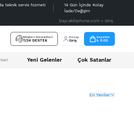
da teknik servis hizmeti
14 Gün İçinde Kolay
İade/Değişim
bayi.akilliphone.com > Giriş
Müşteri Hizmetleri
Hesap
Sepetim
7/24 DESTEK
Giriş
₺ 0.00
Yeni Gelenler
Çok Satanlar
leri
En Yeniler