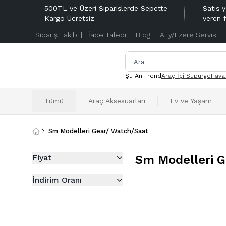
500TL ve Üzeri Siparişlerde Sepette
Satış y
Kargo Ücretsiz
veren 
Sipariş Takibi |
İade Talebi |
Blog |
Ally/Ezere Servis |
Şu An Trend
Araç İçi Süpürge
Hava
Tümü
Araç Aksesuarları
Ev ve Yaşam
Sm Modelleri Gear/ Watch/Saat
Fiyat
Sm Modelleri 
İndirim Oranı