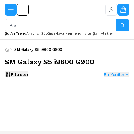
Şu An Trend
Araç İçi Süpürge
Hava Nemlendiriciler
Şarj Aletleri
SM Galaxy S5 i9600 G900
SM Galaxy S5 i9600 G900
Filtreler
En Yeniler