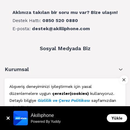
Aklınıza takılan bir soru mu var? Bize ulaşın!
Destek Hattı:
0850 520 0880
E-posta:
destek@akilliphone.com
Sosyal Medyada Biz
Kurumsal
Müşteri Hizmetleri
Alışveriş deneyiminizi iyileştirmek için yasal
düzenlemelere uygun
çerezler(cookies)
kullanıyoruz.
Üyelik
Detaylı bilgiye
Gizlilik ve Çerez Politikası
sayfamızdan
erişebilirsiniz.
Blog
Akıllıphone
Kabul Et
Yükle
Powered By Yuddy
AkıllıPhone © Copyright 2011 - 2026 | Her Hakkı Saklıdır