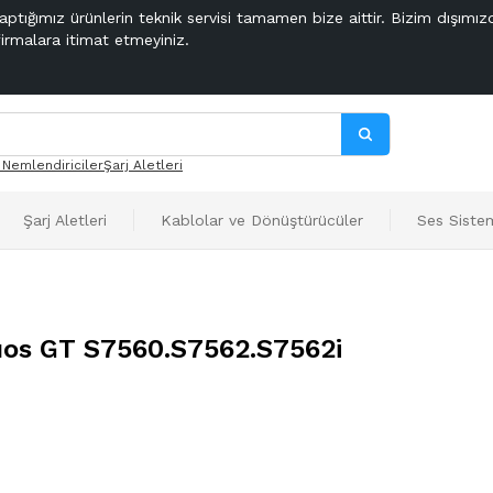
aptığımız ürünlerin teknik servisi tamamen bize aittir. Bizim dışımız
firmalara itimat etmeyiniz.
 Nemlendiriciler
Şarj Aletleri
Şarj Aletleri
Kablolar ve Dönüştürücüler
Ses Sistem
uos GT S7560.S7562.S7562i