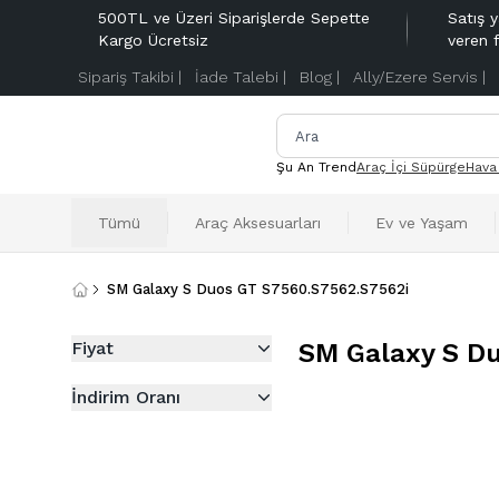
500TL ve Üzeri Siparişlerde Sepette
Satış y
Kargo Ücretsiz
veren 
Sipariş Takibi |
İade Talebi |
Blog |
Ally/Ezere Servis |
Şu An Trend
Araç İçi Süpürge
Hava
Tümü
Araç Aksesuarları
Ev ve Yaşam
SM Galaxy S Duos GT S7560.S7562.S7562i
Fiyat
SM Galaxy S D
İndirim Oranı