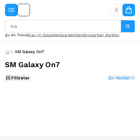
Şu An Trend
Araç İçi Süpürge
Hava Nemlendiriciler
Şarj Aletleri
SM Galaxy On7
SM Galaxy On7
Filtreler
En Yeniler