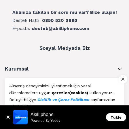
Aklınıza takılan bir soru mu var? Bize ulaşın!
Destek Hattı:
0850 520 0880
E-posta:
destek@akilliphone.com
Sosyal Medyada Biz
Kurumsal
Müşteri Hizmetleri
Alışveriş deneyiminizi iyileştirmek için yasal
düzenlemelere uygun
çerezler(cookies)
kullanıyoruz.
Üyelik
Detaylı bilgiye
Gizlilik ve Çerez Politikası
sayfamızdan
erişebilirsiniz.
Blog
Akıllıphone
Kabul Et
Yükle
Powered By Yuddy
AkıllıPhone © Copyright 2011 - 2026 | Her Hakkı Saklıdır