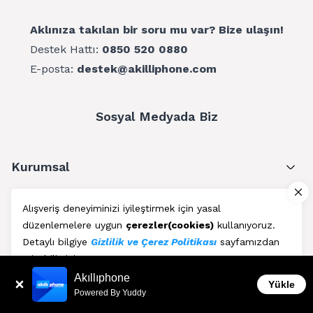
Aklınıza takılan bir soru mu var? Bize ulaşın!
Destek Hattı:
0850 520 0880
E-posta:
destek@akilliphone.com
Sosyal Medyada Biz
Kurumsal
Müşteri Hizmetleri
Alışveriş deneyiminizi iyileştirmek için yasal
düzenlemelere uygun
çerezler(cookies)
kullanıyoruz.
Üyelik
Detaylı bilgiye
Gizlilik ve Çerez Politikası
sayfamızdan
erişebilirsiniz.
Blog
Akıllıphone
Kabul Et
Yükle
Powered By Yuddy
AkıllıPhone © Copyright 2011 - 2026 | Her Hakkı Saklıdır