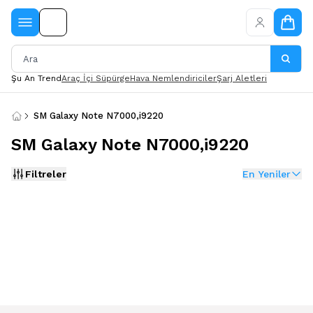
Şu An Trend
Araç İçi Süpürge
Hava Nemlendiriciler
Şarj Aletleri
SM Galaxy Note N7000,i9220
SM Galaxy Note N7000,i9220
Filtreler
En Yeniler