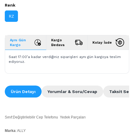
Renk
RZ
Aynı Gün
Kargo
Kolay İade
Kargo
Bedava
Saat 17:00’a kadar verdiğiniz siparişleri aynı gün kargoya teslim
ediyoruz.
Ürün Detayı
Yorumlar & Soru/Cevap
Taksit Seçe
Sınıf:Değiştirilebilir Cep Telefonu Yedek Parçaları
Marka
: ALLY