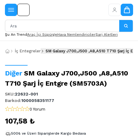
Şu An Trend
Araç İçi Süpürge
Hava Nemlendiriciler
Şarj Aletleri
İç Entegreler
SM Galaxy J700,J500 ,A8,A510 T710 Şarj İç En
Diğer
SM Galaxy J700,J500 ,A8,A510
T710 Şarj İç Entgre (SM5703A)
SKU
:
22632-001
Barkod
:
1000058351177
0 Yorum
107,58 ₺
500₺ ve Üzeri Siparişlerde Kargo Bedava