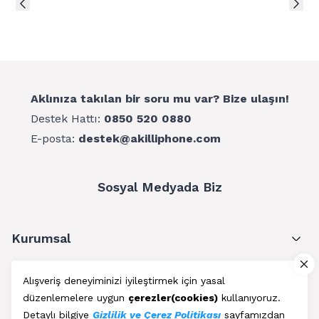
Aklınıza takılan bir soru mu var? Bize ulaşın!
Destek Hattı:
0850 520 0880
E-posta:
destek@akilliphone.com
Sosyal Medyada Biz
Kurumsal
Müşteri Hizmetleri
Alışveriş deneyiminizi iyileştirmek için yasal
düzenlemelere uygun
çerezler(cookies)
kullanıyoruz.
Üyelik
Detaylı bilgiye
Gizlilik ve Çerez Politikası
sayfamızdan