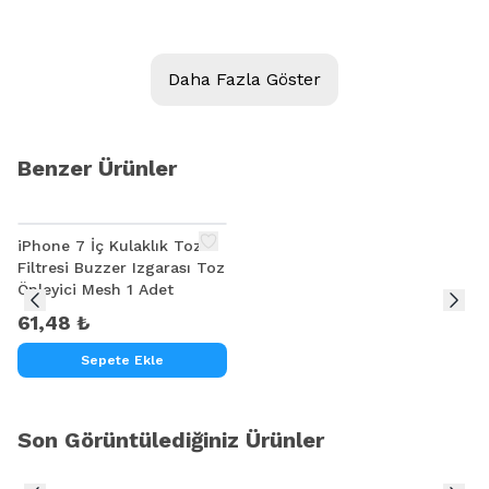
Model:
ALLY GALAXY A8,A510 J7 T710 ŞARJ İÇ ENTGRE (SM5703A)
Daha Fazla Göster
Kalite:
Ürün Açıklaması
Benzer Ürünler
ALLY GALAXY J7 J700 ŞARJ İÇ ENTGRE (SM5703A)
ALLY GALAXY J5 J500 ŞARJ İÇ ENTGRE (SM5703A)
iPhone 7 İç Kulaklık Toz
Filtresi Buzzer Izgarası Toz
ALLY GALAXY A8 A800 ŞARJ İÇ ENTGRE (SM5703A)
Önleyici Mesh 1 Adet
61,48 ₺
ALLY GALAXY A5 2016 A510 ŞARJ İÇ ENTGRE (SM5703A)
Sepete Ekle
ALLY GALAXY TAB S2 T710 T715 ŞARJ İÇ ENTGRE (SM5703A)
Son Görüntülediğiniz Ürünler