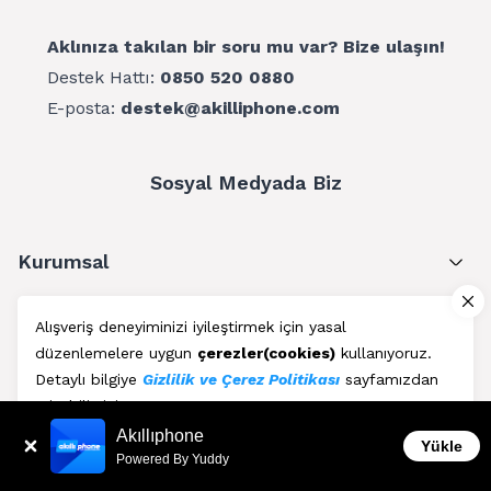
Aklınıza takılan bir soru mu var? Bize ulaşın!
Destek Hattı:
0850 520 0880
E-posta:
destek@akilliphone.com
Sosyal Medyada Biz
Kurumsal
Müşteri Hizmetleri
Alışveriş deneyiminizi iyileştirmek için yasal
düzenlemelere uygun
çerezler(cookies)
kullanıyoruz.
Üyelik
Detaylı bilgiye
Gizlilik ve Çerez Politikası
sayfamızdan
erişebilirsiniz.
Blog
Akıllıphone
Kabul Et
Yükle
Powered By Yuddy
AkıllıPhone © Copyright 2011 - 2026 | Her Hakkı Saklıdır