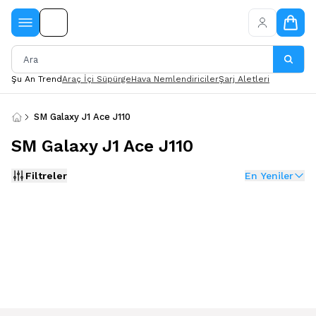
Şu An Trend
Araç İçi Süpürge
Hava Nemlendiriciler
Şarj Aletleri
SM Galaxy J1 Ace J110
SM Galaxy J1 Ace J110
Filtreler
En Yeniler