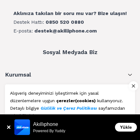
Aklınıza takılan bir soru mu var? Bize ulaşın!
Destek Hattı:
0850 520 0880
E-posta:
destek@akilliphone.com
Sosyal Medyada Biz
Kurumsal
Müşteri Hizmetleri
Alışveriş deneyiminizi iyileştirmek için yasal
düzenlemelere uygun
çerezler(cookies)
kullanıyoruz.
Üyelik
Detaylı bilgiye
Gizlilik ve Çerez Politikası
sayfamızdan
erişebilirsiniz.
Blog
Akıllıphone
Kabul Et
Yükle
Powered By Yuddy
AkıllıPhone © Copyright 2011 - 2026 | Her Hakkı Saklıdır