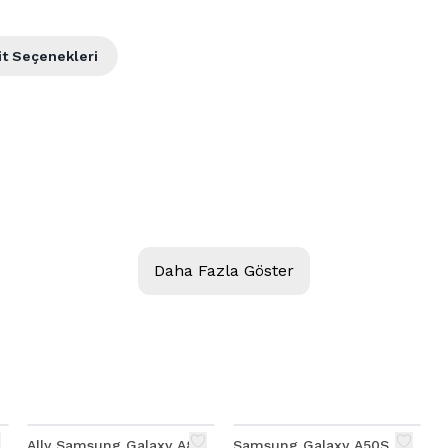
it Seçenekleri
Daha Fazla Göster
a
Ally Samsung Galaxy A8
Samsung Galaxy A50S