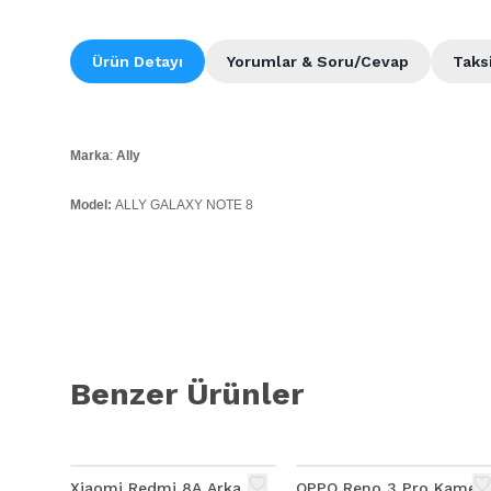
Ürün Detayı
Yorumlar & Soru/Cevap
Taks
Marka
:
Ally
Model:
ALLY GALAXY NOTE 8
Kalite:
Ürün Açıklaması
ALLY GALAXY NOTE 8 KAMERA LENS KAPAK
Benzer Ürünler
Xiaomi Redmi 8A Arka
OPPO Reno 3 Pro Kamer