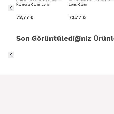
Kamera Camı Lens
Lens Camı
73,77 ₺
73,77 ₺
Son Görüntülediğiniz Ürünl