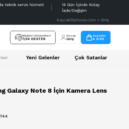
da teknik servis hizmeti
14 Gün İçinde Kolay
İade/Değişim
bayi.akilliphone.com > Giriş
Müşteri Hizmetleri
Hesap
Sepetim
7/24 DESTEK
Giriş
₺ 0.00
Yeni Gelenler
Çok Satanlar
leri
g Galaxy Note 8 İçin Kamera Lens
5744