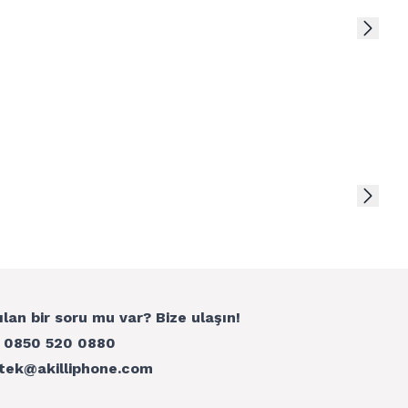
ılan bir soru mu var? Bize ulaşın!
:
0850 520 0880
tek@akilliphone.com