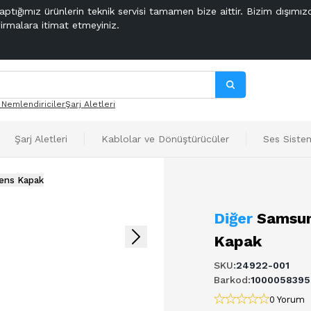
aptığımız ürünlerin teknik servisi tamamen bize aittir. Bizim dışımız
firmalara itimat etmeyiniz.
 Nemlendiriciler
Şarj Aletleri
Şarj Aletleri
Kablolar ve Dönüştürücüler
Ses Sistem
Lens Kapak
Diğer
Samsun
Kapak
SKU
:
24922-001
Barkod
:
100005839
0 Yorum