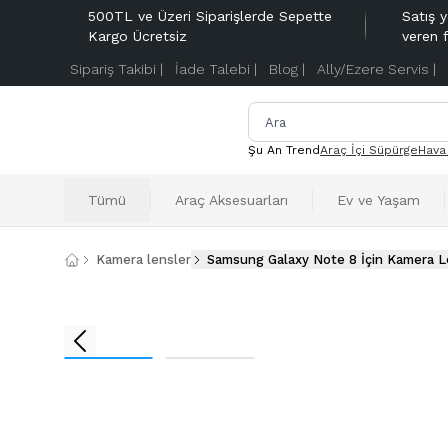
500TL ve Üzeri Siparişlerde Sepette
Satış y
Kargo Ücretsiz
veren 
Sipariş Takibi |
İade Talebi |
Blog |
Ally/Ezere Servis |
Şu An Trend
Araç İçi Süpürge
Hava
Tümü
Araç Aksesuarları
Ev ve Yaşam
Kamera lensler
Samsung Galaxy Note 8 İçin Kamera 