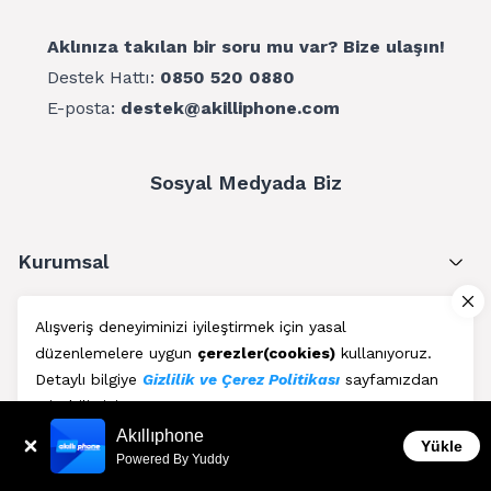
Aklınıza takılan bir soru mu var? Bize ulaşın!
Destek Hattı:
0850 520 0880
E-posta:
destek@akilliphone.com
Sosyal Medyada Biz
Kurumsal
Müşteri Hizmetleri
Alışveriş deneyiminizi iyileştirmek için yasal
düzenlemelere uygun
çerezler(cookies)
kullanıyoruz.
Üyelik
Detaylı bilgiye
Gizlilik ve Çerez Politikası
sayfamızdan
erişebilirsiniz.
Blog
Akıllıphone
Kabul Et
Yükle
Powered By Yuddy
AkıllıPhone © Copyright 2011 - 2026 | Her Hakkı Saklıdır