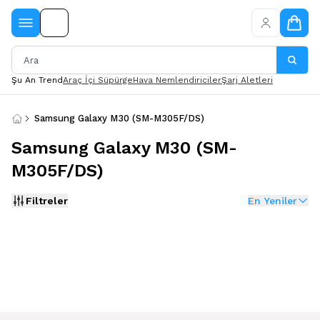
Şu An Trend
Araç İçi Süpürge
Hava Nemlendiriciler
Şarj Aletleri
Samsung Galaxy M30 (SM-M305F/DS)
Samsung Galaxy M30 (SM-
M305F/DS)
Filtreler
En Yeniler