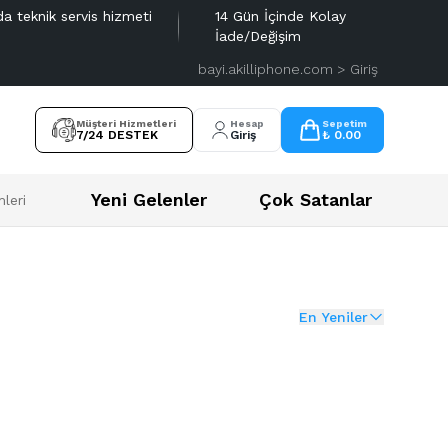
da teknik servis hizmeti
14 Gün İçinde Kolay
İade/Değişim
bayi.akilliphone.com > Giriş
Müşteri Hizmetleri
Hesap
Sepetim
7/24 DESTEK
Giriş
₺ 0.00
Yeni Gelenler
Çok Satanlar
leri
En Yeniler