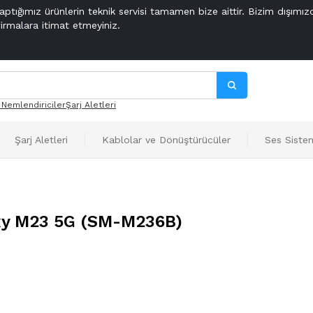
aptığımız ürünlerin teknik servisi tamamen bize aittir. Bizim dışımız
firmalara itimat etmeyiniz.
 Nemlendiriciler
Şarj Aletleri
Şarj Aletleri
Kablolar ve Dönüştürücüler
Ses Sistem
y M23 5G (SM-M236B)