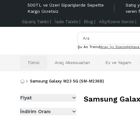
500TL ve Üzeri Siparişlerde Sepette
Satış y
Kargo Ücretsiz
veren 
Sipariş Takibi |
İade Talebi |
Blog |
Ally/Ezere Servis |
Şu An Trend
Araç İçi Süpürge
Hava
Tümü
Araç Aksesuarları
Ev ve Yaşam
Samsung Galaxy M23 5G (SM-M236B)
Fiyat
Samsung Galax
İndirim Oranı