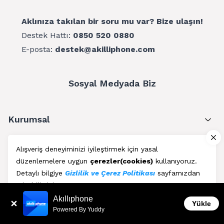
Aklınıza takılan bir soru mu var? Bize ulaşın!
Destek Hattı:
0850 520 0880
E-posta:
destek@akilliphone.com
Sosyal Medyada Biz
Kurumsal
Müşteri Hizmetleri
Alışveriş deneyiminizi iyileştirmek için yasal
düzenlemelere uygun
çerezler(cookies)
kullanıyoruz.
Üyelik
Detaylı bilgiye
Gizlilik ve Çerez Politikası
sayfamızdan
erişebilirsiniz.
Blog
Akıllıphone
Kabul Et
Yükle
Powered By Yuddy
AkıllıPhone © Copyright 2011 - 2026 | Her Hakkı Saklıdır