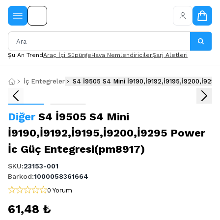
Şu An Trend
Araç İçi Süpürge
Hava Nemlendiriciler
Şarj Aletleri
İç Entegreler
Diğer
S4 İ9505 S4 Mini
İ9190,İ9192,İ9195,İ9200,İ9295 Power
İc Güç Entegresi(pm8917)
SKU
:
23153-001
Barkod
:
1000058361664
0 Yorum
61,48 ₺