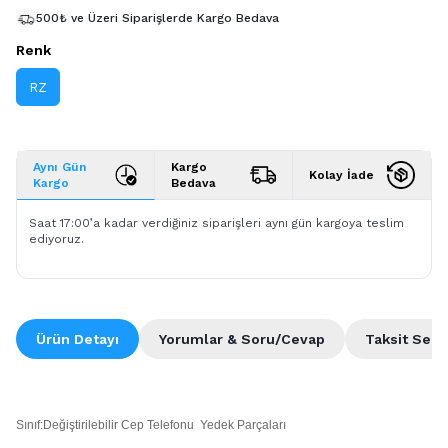
500₺ ve Üzeri Siparişlerde Kargo Bedava
Renk
RZ
Aynı Gün
Kargo
Kolay İade
Kargo
Bedava
Saat 17:00’a kadar verdiğiniz siparişleri aynı gün kargoya teslim
ediyoruz.
Ürün Detayı
Yorumlar & Soru/Cevap
Taksit Seçe
Sınıf:Değiştirilebilir Cep Telefonu Yedek Parçaları