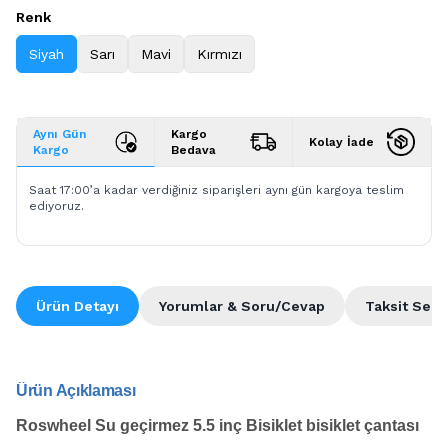
Renk
Siyah
Sarı
Mavi
Kırmızı
Aynı Gün
Kargo
Kolay İade
Kargo
Bedava
Saat 17:00’a kadar verdiğiniz siparişleri aynı gün kargoya teslim
ediyoruz.
Ürün Detayı
Yorumlar & Soru/Cevap
Taksit Seçe
Ürün Açıklaması
Roswheel Su geçirmez 5.5 inç Bisiklet bisiklet çantası