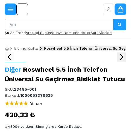
Şu An Trend
Araç İçi Süpürge
Hava Nemlendiriciler
Şarj Aletleri
5.5 inç Kılıflar
Roswheel 5.5 İnch Telefon Üniversal Su Geçirm
Diğer
Roswheel 5.5 İnch Telefon
Üniversal Su Geçirmez Bisiklet Tutucu
SKU
:
23485-001
Barkod
:
1000058370635
1 Yorum
430,33 ₺
500₺ ve Üzeri Siparişlerde Kargo Bedava