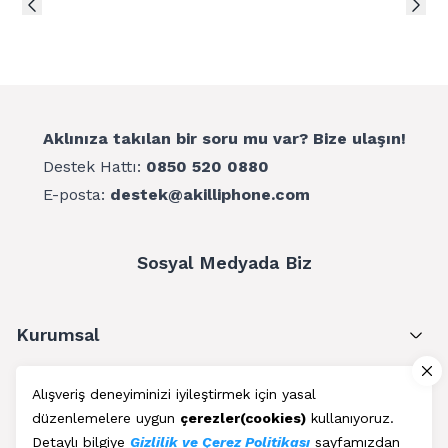
Aklınıza takılan bir soru mu var? Bize ulaşın!
Destek Hattı:
0850 520 0880
E-posta:
destek@akilliphone.com
Sosyal Medyada Biz
Kurumsal
Müşteri Hizmetleri
Alışveriş deneyiminizi iyileştirmek için yasal
düzenlemelere uygun
çerezler(cookies)
kullanıyoruz.
Üyelik
Detaylı bilgiye
Gizlilik ve Çerez Politikası
sayfamızdan