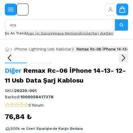
Şu An Trend
Araç İçi Süpürge
Hava Nemlendiriciler
Şarj Aletleri
iPhone Lightning Usb Kablolar
Diğer
Remax Rc-06 İPhone 14-13- 12-
11 Usb Data Şarj Kablosu
SKU
:
26235-001
Barkod
:
1000058417378
0 Yorum
76,84 ₺
500₺ ve Üzeri Siparişlerde Kargo Bedava