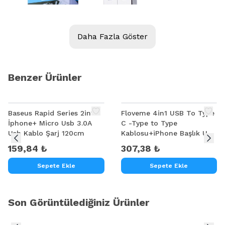
Daha Fazla Göster
Benzer Ürünler
Baseus Rapid Series 2in1
Floveme 4in1 USB To Type
İphone+ Micro Usb 3.0A
C -Type to Type
Usb Kablo Şarj 120cm
Kablosu+iPhone Başlık USB
1M
159,84 ₺
307,38 ₺
Sepete Ekle
Sepete Ekle
Son Görüntülediğiniz Ürünler