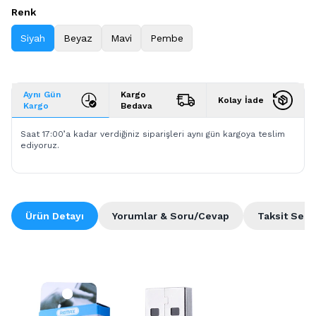
Renk
Siyah
Beyaz
Mavi
Pembe
Aynı Gün
Kargo
Kolay İade
Kargo
Bedava
Saat 17:00’a kadar verdiğiniz siparişleri aynı gün kargoya teslim
ediyoruz.
Ürün Detayı
Yorumlar & Soru/Cevap
Taksit Seçe