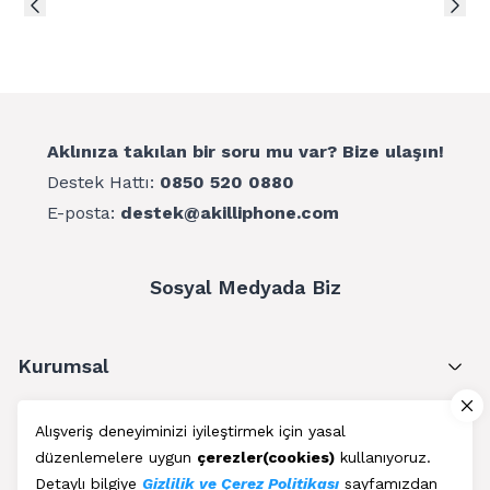
Aklınıza takılan bir soru mu var? Bize ulaşın!
Destek Hattı:
0850 520 0880
E-posta:
destek@akilliphone.com
Sosyal Medyada Biz
Kurumsal
Müşteri Hizmetleri
Alışveriş deneyiminizi iyileştirmek için yasal
düzenlemelere uygun
çerezler(cookies)
kullanıyoruz.
Üyelik
Detaylı bilgiye
Gizlilik ve Çerez Politikası
sayfamızdan