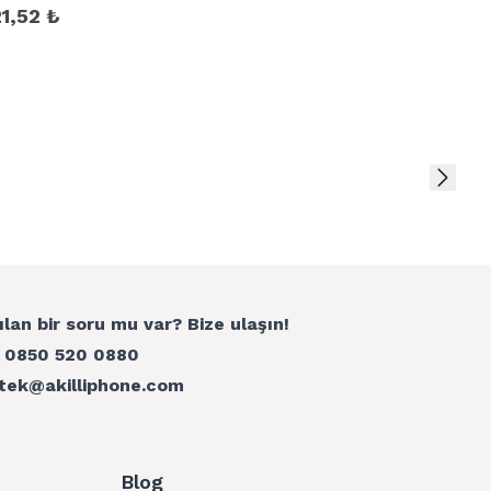
1,52 ₺
ılan bir soru mu var? Bize ulaşın!
:
0850 520 0880
tek@akilliphone.com
Blog