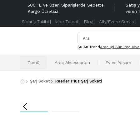
500TL ve Üzeri Siparişlerde Sepette
Satış y
Kargo Ücretsiz
veren 
Sipariş Takibi |
İade Talebi |
Blog |
Ally/Ezere Servis |
Şu An Trend
Araç İçi Süpürge
Hava
Tümü
Araç Aksesuarları
Ev ve Yaşam
Şarj Soket
Reeder P10s Şarj Soketi