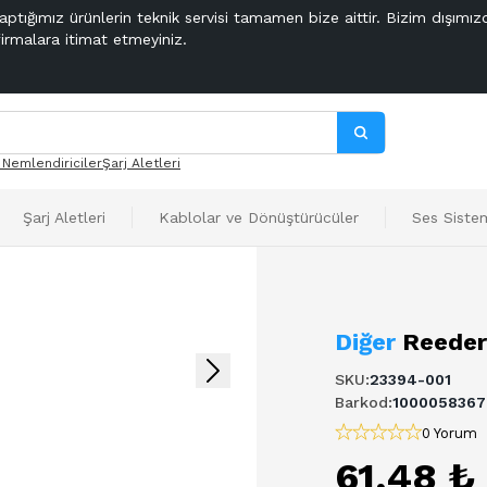
aptığımız ürünlerin teknik servisi tamamen bize aittir. Bizim dışımız
firmalara itimat etmeyiniz.
 Nemlendiriciler
Şarj Aletleri
Şarj Aletleri
Kablolar ve Dönüştürücüler
Ses Sistem
Diğer
Reeder
SKU
:
23394-001
Barkod
:
1000058367
0 Yorum
61,48 ₺