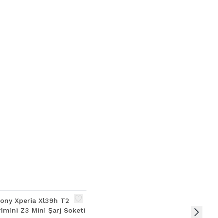
ony Xperia Xl39h T2
1mini Z3 Mini Şarj Soketi