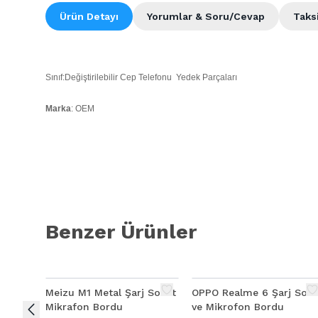
Ürün Detayı
Yorumlar & Soru/Cevap
Taks
Sınıf:Değiştirilebilir Cep Telefonu Yedek Parçaları
Marka
: OEM
Model:
REEDER P10S
Kalite:
Ürün Açıklaması
Benzer Ürünler
REEDER P10S ŞARJ SOKETİ
Meizu M1 Metal Şarj Soket
OPPO Realme 6 Şarj Soket
Mikrafon Bordu
ve Mikrofon Bordu