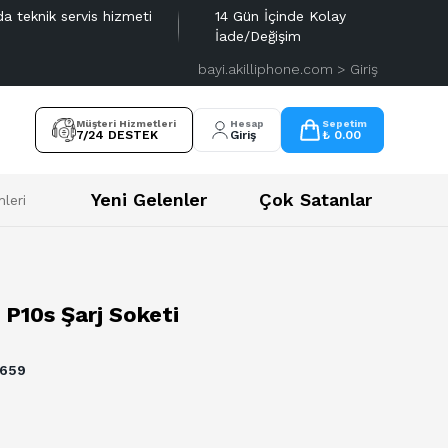
da teknik servis hizmeti
14 Gün İçinde Kolay
İade/Değişim
bayi.akilliphone.com > Giriş
Müşteri Hizmetleri
Hesap
Sepetim
7/24 DESTEK
Giriş
₺ 0.00
Yeni Gelenler
Çok Satanlar
leri
 P10s Şarj Soketi
659