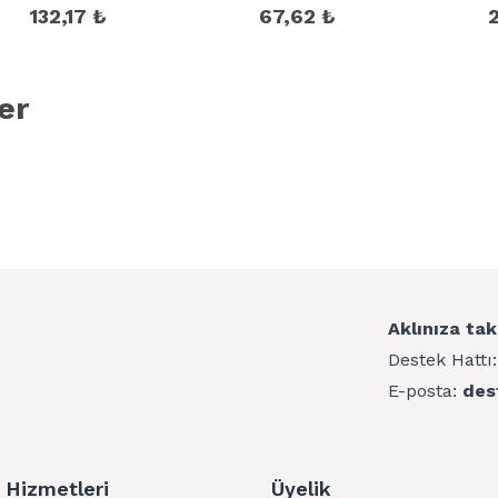
132,17 ₺
67,62 ₺
2
er
Aklınıza tak
Destek Hattı
E-posta:
des
 Hizmetleri
Üyelik