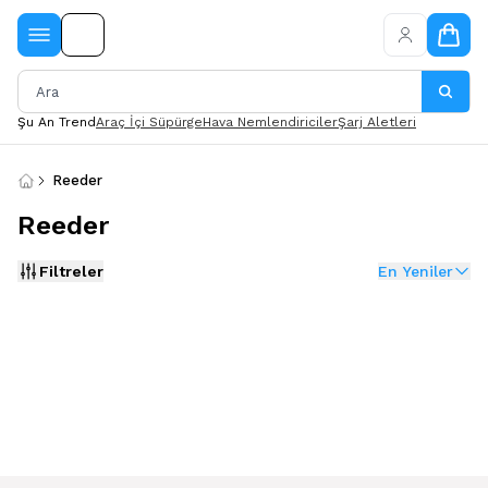
Şu An Trend
Araç İçi Süpürge
Hava Nemlendiriciler
Şarj Aletleri
Reeder
Reeder
Filtreler
En Yeniler