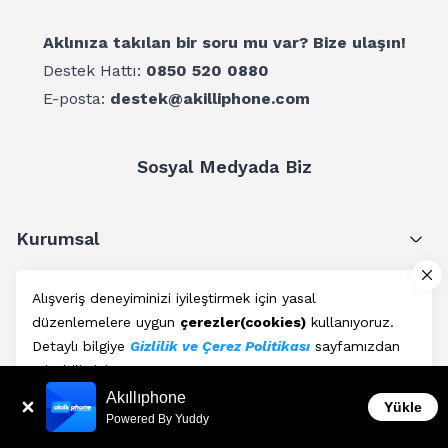
Aklınıza takılan bir soru mu var? Bize ulaşın!
Destek Hattı:
0850 520 0880
E-posta:
destek@akilliphone.com
Sosyal Medyada Biz
Kurumsal
Müşteri Hizmetleri
Alışveriş deneyiminizi iyileştirmek için yasal
düzenlemelere uygun
çerezler(cookies)
kullanıyoruz.
Üyelik
Detaylı bilgiye
Gizlilik ve Çerez Politikası
sayfamızdan
erişebilirsiniz.
Blog
Akıllıphone
Kabul Et
Yükle
Powered By Yuddy
AkıllıPhone © Copyright 2011 - 2026 | Her Hakkı Saklıdır