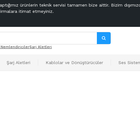
aptığımız ürünlerin teknik servisi tamamen bize aittir. Bizim dışımız
firmalara itimat etmeyiniz.
 Nemlendiriciler
Şarj Aletleri
Şarj Aletleri
Kablolar ve Dönüştürücüler
Ses Sistem