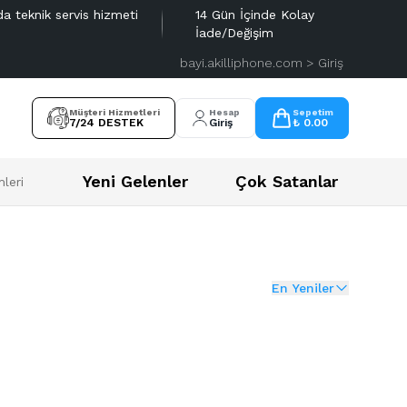
da teknik servis hizmeti
14 Gün İçinde Kolay
İade/Değişim
bayi.akilliphone.com > Giriş
Müşteri Hizmetleri
Hesap
Sepetim
7/24 DESTEK
Giriş
₺ 0.00
Yeni Gelenler
Çok Satanlar
leri
En Yeniler