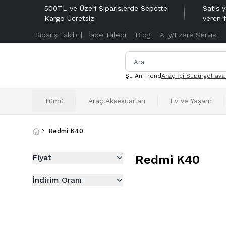
500TL ve Üzeri Siparişlerde Sepette
Satış y
Kargo Ücretsiz
veren 
Sipariş Takibi |
İade Talebi |
Blog |
Ally/Ezere Servis |
Şu An Trend
Araç İçi Süpürge
Hava
Tümü
Araç Aksesuarları
Ev ve Yaşam
Redmi K40
Fiyat
Redmi K40
İndirim Oranı