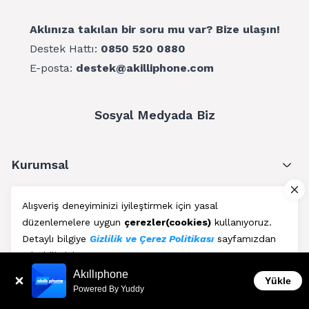
Aklınıza takılan bir soru mu var? Bize ulaşın!
Destek Hattı:
0850 520 0880
E-posta:
destek@akilliphone.com
Sosyal Medyada Biz
Kurumsal
Müşteri Hizmetleri
Alışveriş deneyiminizi iyileştirmek için yasal
düzenlemelere uygun
çerezler(cookies)
kullanıyoruz.
Üyelik
Detaylı bilgiye
Gizlilik ve Çerez Politikası
sayfamızdan
erişebilirsiniz.
Blog
Akıllıphone
Kabul Et
Yükle
Powered By Yuddy
AkıllıPhone © Copyright 2011 - 2026 | Her Hakkı Saklıdır