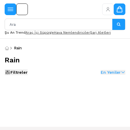
Şu An Trend
Araç İçi Süpürge
Hava Nemlendiriciler
Şarj Aletleri
Rain
Rain
Filtreler
En Yeniler