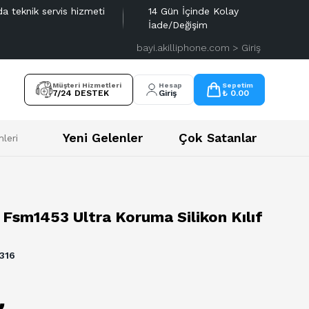
da teknik servis hizmeti
14 Gün İçinde Kolay
İade/Değişim
bayi.akilliphone.com > Giriş
Müşteri Hizmetleri
Hesap
Sepetim
7/24 DESTEK
Giriş
₺ 0.00
Yeni Gelenler
Çok Satanlar
leri
 Fsm1453 Ultra Koruma Silikon Kılıf
316
₺