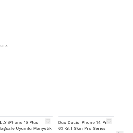
sınız.
LLY iPhone 15 Plus
Dux Ducis iPhone 14 Pro
Xiaomi
agsafe Uyumlu Manyetik
6.1 Kılıf Skin Pro Series
Korum