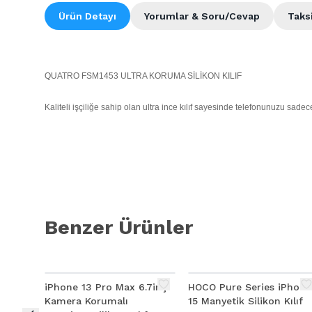
Ürün Detayı
Yorumlar & Soru/Cevap
Taks
QUATRO FSM1453 ULTRA KORUMA SİLİKON KILIF
Kaliteli işçiliğe sahip olan ultra ince kılıf sayesinde telefonunuzu sa
Özellikler
Yüksek kalite ultra ince hafif plastik materyalden üretilmiştir.
Cihazınızın arka ve yan taraflarını çiziklerden, kirden korur.
Kılıf cihaz üzerindeyken şarj, kulaklık, kamera veya ses kontrol tuşları kul
Harika kalıp kesimi sayesinde telefonunuza mükemmel uyar.
Kolayca takılıp çıkartılabilir.
Benzer Ürünler
Cihazınızı kalınlaştırmaz, cepte taşırken rahatsızlık vermez.
%
54
iPhone 13 Pro Max 6.7inç
HOCO Pure Series iPhone
Kamera Korumalı
15 Manyetik Silikon Kılıf