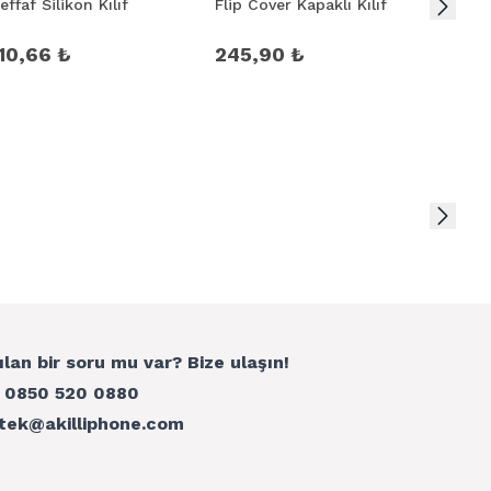
effaf Silikon Kılıf
Flip Cover Kapaklı Kılıf
Doku S
10,66 ₺
245,90 ₺
107,
ılan bir soru mu var? Bize ulaşın!
:
0850 520 0880
tek@akilliphone.com