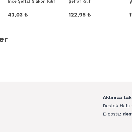
İnce Şeffaf Silikon Kılıf
Şeffaf Kılıf
Ş
43,03 ₺
122,95 ₺
1
er
Aklınıza tak
Destek Hattı
E-posta:
des