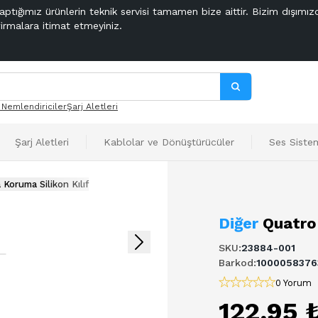
aptığımız ürünlerin teknik servisi tamamen bize aittir. Bizim dışımız
firmalara itimat etmeyiniz.
 Nemlendiriciler
Şarj Aletleri
Şarj Aletleri
Kablolar ve Dönüştürücüler
Ses Sistem
Koruma Silikon Kılıf
Diğer
Quatro
SKU
:
23884-001
Barkod
:
1000058376
0 Yorum
122,95 