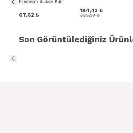
Premium Silikon Kılıf
184,43 ₺
67,62 ₺
399,59 ₺
Son Görüntülediğiniz Ürünl