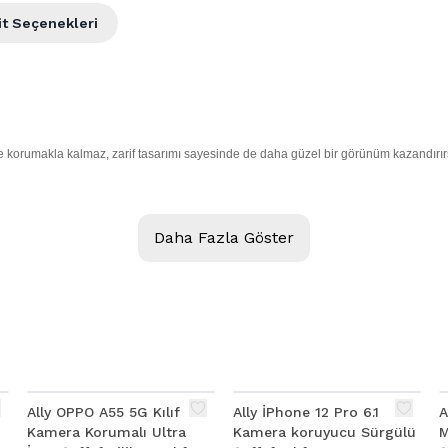
it Seçenekleri
dece korumakla kalmaz, zarif tasarımı sayesinde de daha güzel bir görünüm kazandırır
Daha Fazla Göster
lanılabilir.
Ally OPPO A55 5G Kılıf
Ally İPhone 12 Pro 6.1
A
Kamera Korumalı Ultra
Kamera koruyucu Sürgülü
M