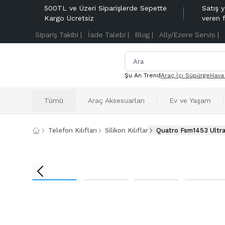
500TL ve Üzeri Siparişlerde Sepette
Satış y
Kargo Ücretsiz
veren 
Sipariş Takibi |
İade Talebi |
Blog |
Ally/Ezere Servis |
Şu An Trend
Araç İçi Süpürge
Hava
Tümü
Araç Aksesuarları
Ev ve Yaşam
Telefon Kılıfları
Silikon Kılıflar
Quatro Fsm1453 Ultra 