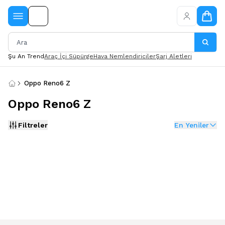
Şu An Trend
Araç İçi Süpürge
Hava Nemlendiriciler
Şarj Aletleri
Oppo Reno6 Z
Oppo Reno6 Z
Filtreler
En Yeniler