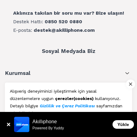
Aklınıza takılan bir soru mu var? Bize ulaşın!
Destek Hattı:
0850 520 0880
E-posta:
destek@akilliphone.com
Sosyal Medyada Biz
Kurumsal
Müşteri Hizmetleri
Alışveriş deneyiminizi iyileştirmek için yasal
düzenlemelere uygun
çerezler(cookies)
kullanıyoruz.
Üyelik
Detaylı bilgiye
Gizlilik ve Çerez Politikası
sayfamızdan
erişebilirsiniz.
Blog
Akıllıphone
Kabul Et
Yükle
Powered By Yuddy
AkıllıPhone © Copyright 2011 - 2026 | Her Hakkı Saklıdır