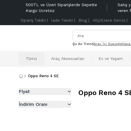
500TL ve Üzeri Siparişlerde Sepette
Satış y
Kargo Ücretsiz
veren 
Sipariş Takibi |
İade Talebi |
Blog |
Ally/Ezere Servis |
Şu An Trend
Araç İçi Süpürge
Hava
Tümü
Araç Aksesuarları
Ev ve Yaşam
Oppo Reno 4 SE
Fiyat
Oppo Reno 4 S
İndirim Oranı