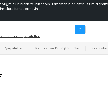
aptığımız ürünlerin teknik servisi tamamen bize aittir. Bizim dışımız
firmalara itimat etmeyiniz.
 Nemlendiriciler
Şarj Aletleri
Şarj Aletleri
Kablolar ve Dönüştürücüler
Ses Sistem
E