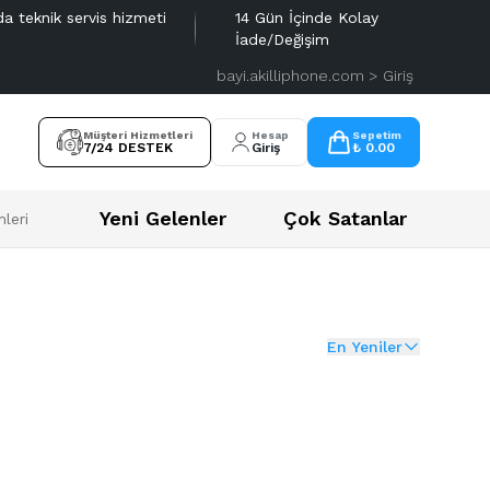
da teknik servis hizmeti
14 Gün İçinde Kolay
İade/Değişim
bayi.akilliphone.com > Giriş
Müşteri Hizmetleri
Hesap
Sepetim
7/24 DESTEK
Giriş
₺ 0.00
Yeni Gelenler
Çok Satanlar
leri
En Yeniler