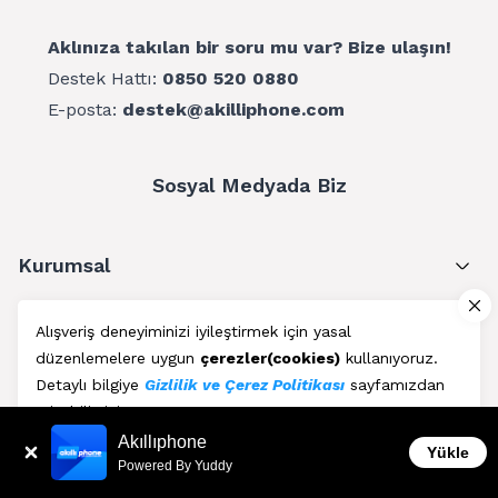
Aklınıza takılan bir soru mu var? Bize ulaşın!
Destek Hattı:
0850 520 0880
E-posta:
destek@akilliphone.com
Sosyal Medyada Biz
Kurumsal
Müşteri Hizmetleri
Alışveriş deneyiminizi iyileştirmek için yasal
düzenlemelere uygun
çerezler(cookies)
kullanıyoruz.
Üyelik
Detaylı bilgiye
Gizlilik ve Çerez Politikası
sayfamızdan
erişebilirsiniz.
Blog
Akıllıphone
Kabul Et
Yükle
Powered By Yuddy
AkıllıPhone © Copyright 2011 - 2026 | Her Hakkı Saklıdır