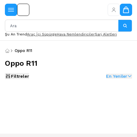
Şu An Trend
Araç İçi Süpürge
Hava Nemlendiriciler
Şarj Aletleri
Oppo R11
Oppo R11
Filtreler
En Yeniler