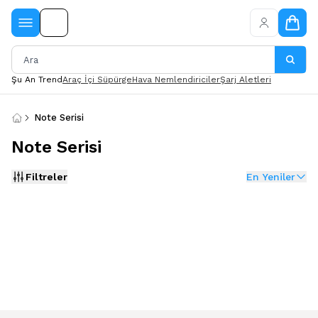
Şu An Trend
Araç İçi Süpürge
Hava Nemlendiriciler
Şarj Aletleri
Note Serisi
Note Serisi
Filtreler
En Yeniler