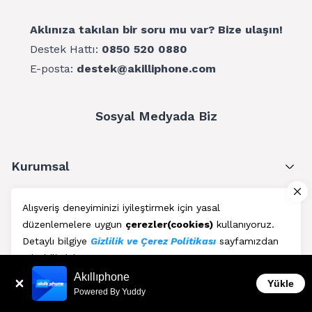
Aklınıza takılan bir soru mu var? Bize ulaşın!
Destek Hattı:
0850 520 0880
E-posta:
destek@akilliphone.com
Sosyal Medyada Biz
Kurumsal
Müşteri Hizmetleri
Alışveriş deneyiminizi iyileştirmek için yasal
düzenlemelere uygun
çerezler(cookies)
kullanıyoruz.
Üyelik
Detaylı bilgiye
Gizlilik ve Çerez Politikası
sayfamızdan
erişebilirsiniz.
Blog
Akıllıphone
Kabul Et
Yükle
Powered By Yuddy
AkıllıPhone © Copyright 2011 - 2026 | Her Hakkı Saklıdır