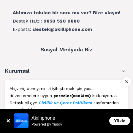
Aklınıza takılan bir soru mu var? Bize ulaşın!
Destek Hattı:
0850 520 0880
E-posta:
destek@akilliphone.com
Sosyal Medyada Biz
Kurumsal
Müşteri Hizmetleri
Alışveriş deneyiminizi iyileştirmek için yasal
düzenlemelere uygun
çerezler(cookies)
kullanıyoruz.
Üyelik
Detaylı bilgiye
Gizlilik ve Çerez Politikası
sayfamızdan
erişebilirsiniz.
Blog
Akıllıphone
Kabul Et
Yükle
Powered By Yuddy
AkıllıPhone © Copyright 2011 - 2026 | Her Hakkı Saklıdır