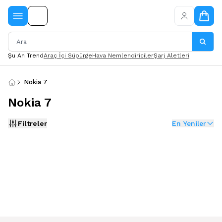
Şu An Trend
Araç İçi Süpürge
Hava Nemlendiriciler
Şarj Aletleri
Nokia 7
Nokia 7
Filtreler
En Yeniler