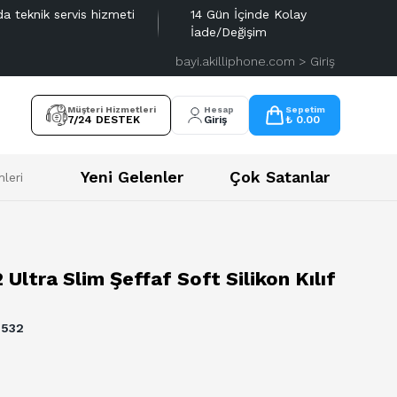
da teknik servis hizmeti
14 Gün İçinde Kolay
İade/Değişim
bayi.akilliphone.com > Giriş
Müşteri Hizmetleri
Hesap
Sepetim
7/24 DESTEK
Giriş
₺ 0.00
Yeni Gelenler
Çok Satanlar
leri
 Ultra Slim Şeffaf Soft Silikon Kılıf
6532