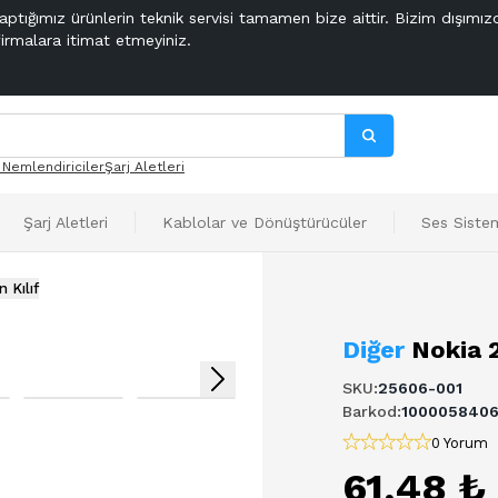
aptığımız ürünlerin teknik servisi tamamen bize aittir. Bizim dışımız
firmalara itimat etmeyiniz.
 Nemlendiriciler
Şarj Aletleri
Şarj Aletleri
Kablolar ve Dönüştürücüler
Ses Sistem
 Kılıf
Diğer
Nokia 2
SKU
:
25606-001
Barkod
:
100005840
0 Yorum
61,48 ₺