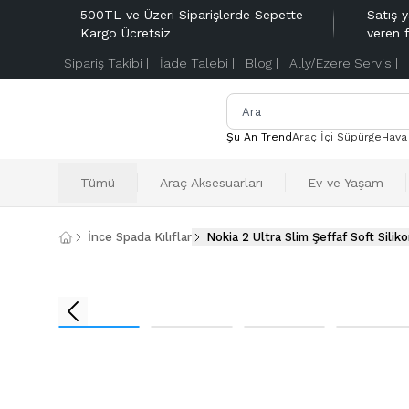
500TL ve Üzeri Siparişlerde Sepette
Satış y
Kargo Ücretsiz
veren 
Sipariş Takibi |
İade Talebi |
Blog |
Ally/Ezere Servis |
Şu An Trend
Araç İçi Süpürge
Hava
Tümü
Araç Aksesuarları
Ev ve Yaşam
İnce Spada Kılıflar
Nokia 2 Ultra Slim Şeffaf Soft Silikon