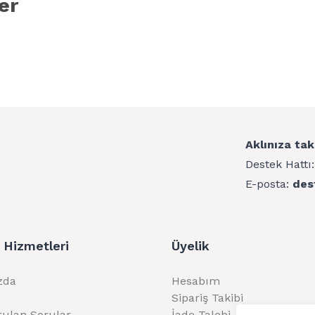
er
Aklınıza tak
Destek Hattı
E-posta:
des
 Hizmetleri
Üyelik
zda
Hesabım
Sipariş Takibi
rulan Sorular
İade Talebi