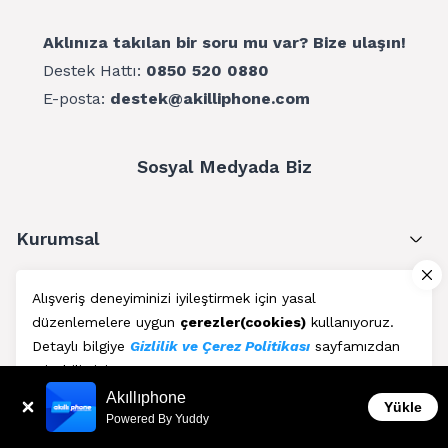
Aklınıza takılan bir soru mu var? Bize ulaşın!
Destek Hattı:
0850 520 0880
E-posta:
destek@akilliphone.com
Sosyal Medyada Biz
Kurumsal
Müşteri Hizmetleri
Alışveriş deneyiminizi iyileştirmek için yasal
düzenlemelere uygun
çerezler(cookies)
kullanıyoruz.
Üyelik
Detaylı bilgiye
Gizlilik ve Çerez Politikası
sayfamızdan
erişebilirsiniz.
Blog
Akıllıphone
Kabul Et
Yükle
Powered By Yuddy
AkıllıPhone © Copyright 2011 - 2026 | Her Hakkı Saklıdır