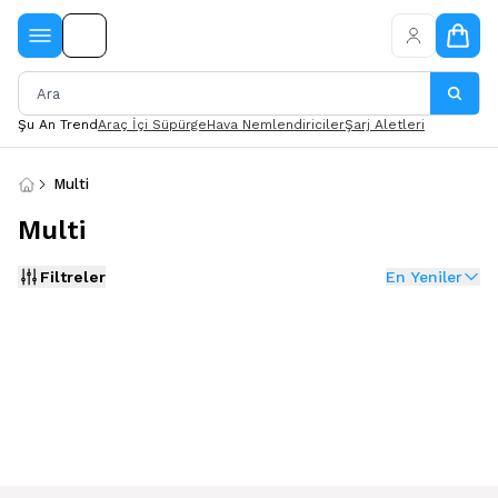
Şu An Trend
Araç İçi Süpürge
Hava Nemlendiriciler
Şarj Aletleri
Multi
Multi
Filtreler
En Yeniler