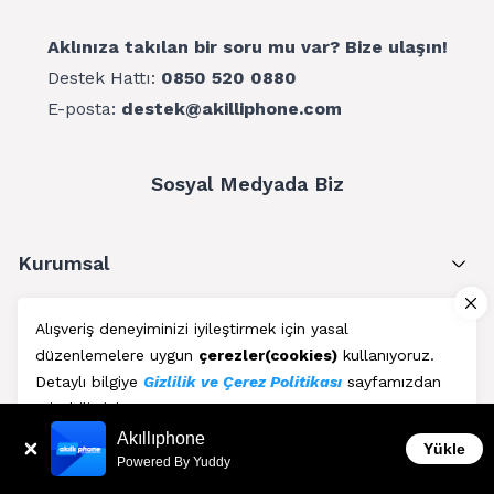
Aklınıza takılan bir soru mu var? Bize ulaşın!
Destek Hattı:
0850 520 0880
E-posta:
destek@akilliphone.com
Sosyal Medyada Biz
Kurumsal
Müşteri Hizmetleri
Alışveriş deneyiminizi iyileştirmek için yasal
düzenlemelere uygun
çerezler(cookies)
kullanıyoruz.
Üyelik
Detaylı bilgiye
Gizlilik ve Çerez Politikası
sayfamızdan
erişebilirsiniz.
Blog
Akıllıphone
Kabul Et
Yükle
Powered By Yuddy
AkıllıPhone © Copyright 2011 - 2026 | Her Hakkı Saklıdır