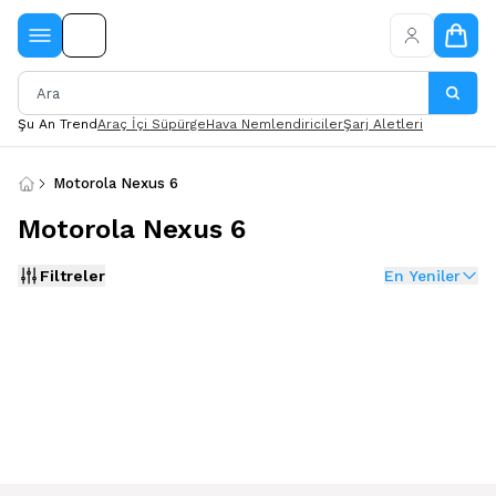
Şu An Trend
Araç İçi Süpürge
Hava Nemlendiriciler
Şarj Aletleri
Motorola Nexus 6
Motorola Nexus 6
Filtreler
En Yeniler