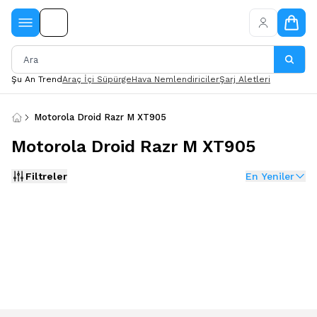
Şu An Trend
Araç İçi Süpürge
Hava Nemlendiriciler
Şarj Aletleri
Motorola Droid Razr M XT905
Motorola Droid Razr M XT905
Filtreler
En Yeniler