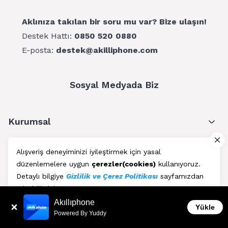
Aklınıza takılan bir soru mu var? Bize ulaşın!
Destek Hattı:
0850 520 0880
E-posta:
destek@akilliphone.com
Sosyal Medyada Biz
Kurumsal
Müşteri Hizmetleri
Alışveriş deneyiminizi iyileştirmek için yasal
düzenlemelere uygun
çerezler(cookies)
kullanıyoruz.
Üyelik
Detaylı bilgiye
Gizlilik ve Çerez Politikası
sayfamızdan
erişebilirsiniz.
Blog
Akıllıphone
Kabul Et
Yükle
Powered By Yuddy
AkıllıPhone © Copyright 2011 - 2026 | Her Hakkı Saklıdır