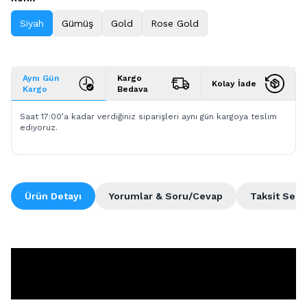
Siyah
Gümüş
Gold
Rose Gold
Aynı Gün
Kargo
Kolay İade
Kargo
Bedava
Saat 17:00’a kadar verdiğiniz siparişleri aynı gün kargoya teslim
ediyoruz.
Ürün Detayı
Yorumlar & Soru/Cevap
Taksit Seçe