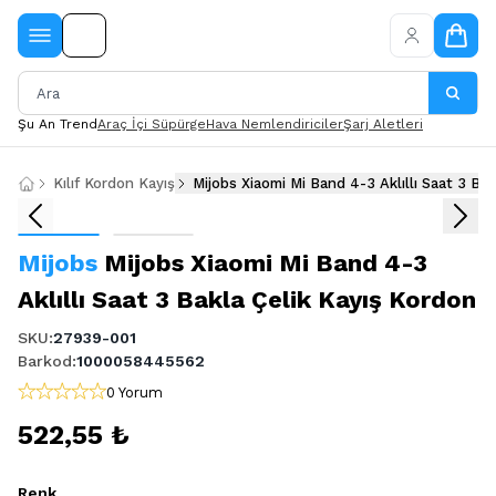
Şu An Trend
Araç İçi Süpürge
Hava Nemlendiriciler
Şarj Aletleri
Kılıf Kordon Kayış
Mijobs Xiaomi Mi Band 4-3 Aklıllı Saat 3 Ba
Mijobs
Mijobs Xiaomi Mi Band 4-3
Aklıllı Saat 3 Bakla Çelik Kayış Kordon
SKU
:
27939-001
Barkod
:
1000058445562
0 Yorum
522,55 ₺
Renk