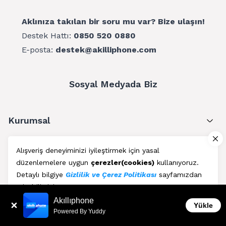
Aklınıza takılan bir soru mu var? Bize ulaşın!
Destek Hattı:
0850 520 0880
E-posta:
destek@akilliphone.com
Sosyal Medyada Biz
Kurumsal
Müşteri Hizmetleri
Alışveriş deneyiminizi iyileştirmek için yasal
düzenlemelere uygun
çerezler(cookies)
kullanıyoruz.
Üyelik
Detaylı bilgiye
Gizlilik ve Çerez Politikası
sayfamızdan
erişebilirsiniz.
Blog
Akıllıphone
Kabul Et
Yükle
Powered By Yuddy
AkıllıPhone © Copyright 2011 - 2026 | Her Hakkı Saklıdır