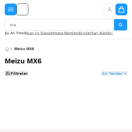
Şu An Trend
Araç İçi Süpürge
Hava Nemlendiriciler
Şarj Aletleri
Meizu MX6
Meizu MX6
Filtreler
En Yeniler