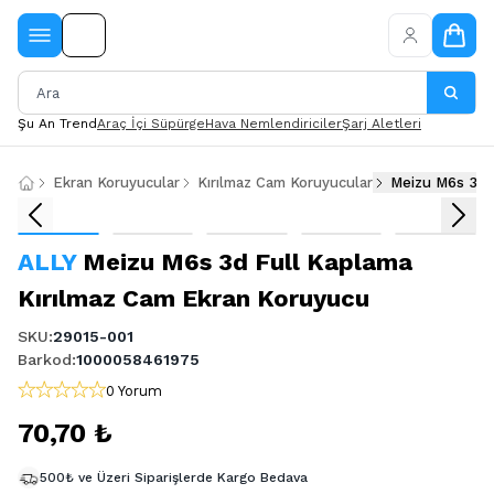
Şu An Trend
Araç İçi Süpürge
Hava Nemlendiriciler
Şarj Aletleri
Ekran Koruyucular
Kırılmaz Cam Koruyucular
Meizu M6s 3d 
ALLY
Meizu M6s 3d Full Kaplama
Kırılmaz Cam Ekran Koruyucu
SKU
:
29015-001
Barkod
:
1000058461975
0 Yorum
70,70 ₺
500₺ ve Üzeri Siparişlerde Kargo Bedava