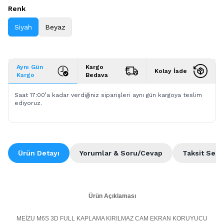
Renk
Siyah
Beyaz
Aynı Gün
Kargo
Kolay İade
Kargo
Bedava
Saat 17:00’a kadar verdiğiniz siparişleri aynı gün kargoya teslim
ediyoruz.
Ürün Detayı
Yorumlar & Soru/Cevap
Taksit Seçe
Ürün Açıklaması
MEİZU M6S 3D FULL KAPLAMA KIRILMAZ CAM EKRAN KORUYUCU