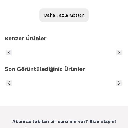
Model:
MEİZU M3 NOTE
Daha Fazla Göster
Kalite:
Ürün Açıklaması
Benzer Ürünler
MEİZU M3 NOTE EKRAN DOKUNMATİK
Son Görüntülediğiniz Ürünler
Aklınıza takılan bir soru mu var? Bize ulaşın!