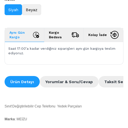
Siyah
Beyaz
Aynı Gün
Kargo
Kolay İade
Kargo
Bedava
Saat 17:00’a kadar verdiğiniz siparişleri aynı gün kargoya teslim
ediyoruz.
Ürün Detayı
Yorumlar & Soru/Cevap
Taksit Seçe
Sınıf:Değiştirilebilir Cep Telefonu Yedek Parçaları
Marka
: MEİZU