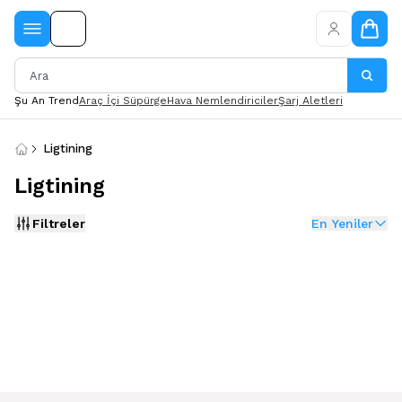
Şu An Trend
Araç İçi Süpürge
Hava Nemlendiriciler
Şarj Aletleri
Ligtining
Ligtining
Filtreler
En Yeniler