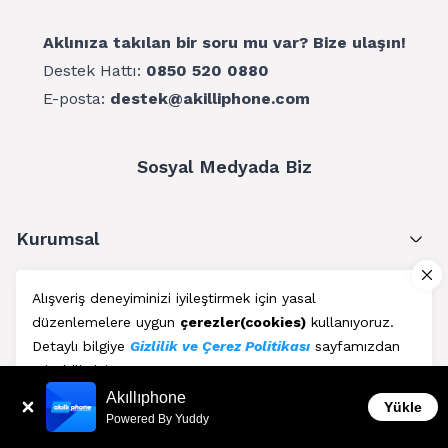
Aklınıza takılan bir soru mu var? Bize ulaşın!
Destek Hattı:
0850 520 0880
E-posta:
destek@akilliphone.com
Sosyal Medyada Biz
Kurumsal
Müşteri Hizmetleri
Alışveriş deneyiminizi iyileştirmek için yasal
düzenlemelere uygun
çerezler(cookies)
kullanıyoruz.
Üyelik
Detaylı bilgiye
Gizlilik ve Çerez Politikası
sayfamızdan
erişebilirsiniz.
Blog
Akıllıphone
Kabul Et
Yükle
Powered By Yuddy
AkıllıPhone © Copyright 2011 - 2026 | Her Hakkı Saklıdır