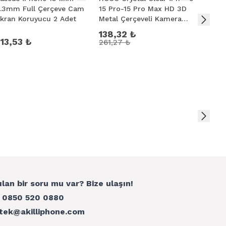
etilmiştir.
.3mm Full Çerçeve Cam
15 Pro-15 Pro Max HD 3D
Full E
kran Koruyucu 2 Adet
Metal Çerçeveli Kamera
0.15mm
Koruyucu Lens
Gel
138,32 ₺
bi keskin nesneler ile bile Magic Glass çizilmez
13,53 ₺
190,
261,27 ₺
 kaplama vardır.
z
a
lar halinde etrafına zarar vermez.
ılan bir soru mu var? Bize ulaşın!
:
0850 520 0880
tek@akilliphone.com