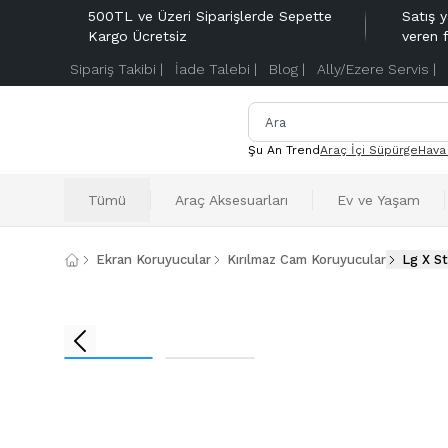
500TL ve Üzeri Siparişlerde Sepette
Satış y
Kargo Ücretsiz
veren 
Sipariş Takibi |
İade Talebi |
Blog |
Ally/Ezere Servis |
Şu An Trend
Araç İçi Süpürge
Hava
Tümü
Araç Aksesuarları
Ev ve Yaşam
Ekran Koruyucular
Kırılmaz Cam Koruyucular
Lg X S