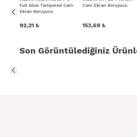
Magic Glas
Full Glue Tempered Cam
Cam Ekran Koruyucu
Ekran Koruyucu
Magic Glass yüzeyi düzenli PET film daha güçlü 
92,21 ₺
153,69 ₺
Magic Glass par
Son Görüntülediğiniz Ürünl
Magic Glass diğer cam ürünlere g