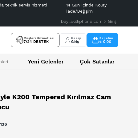
da teknik servis hizmeti
14 Gün İçinde Kolay
İade/Değişim
bayi.akilliphone.com > Giriş
Müşteri Hizmetleri
Hesap
Sepetim
7/24 DESTEK
Giriş
₺ 0.00
Yeni Gelenler
Çok Satanlar
leri
tyle K200 Tempered Kırılmaz Cam
ucu
136