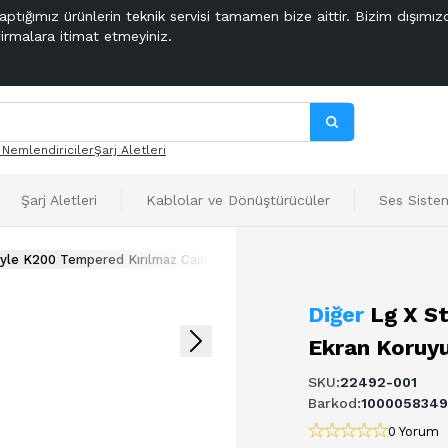
aptığımız ürünlerin teknik servisi tamamen bize aittir. Bizim dışımız
firmalara itimat etmeyiniz.
 Nemlendiriciler
Şarj Aletleri
Şarj Aletleri
Kablolar ve Dönüştürücüler
Ses Sistem
tyle K200 Tempered Kırılmaz Cam Ekran Koruyucu
Diğer
Lg X S
Ekran Koruy
SKU
:
22492-001
Barkod
:
1000058349
0 Yorum