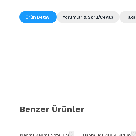
Ürün Detayı
Yorumlar & Soru/Cevap
Taks
Ally Magic Glass Özel malzemeden Titanium Metal ve Camın birleşmesiyl
çizilmesini önler, Kolayca takıp çıkartılabilir, Hiçbir etki bırakm
Benzer Ürünler
Kenarlar
Xiaomi Redmi Note 7 9D
Xiaomi Mi Pad 4 Kırılmaz