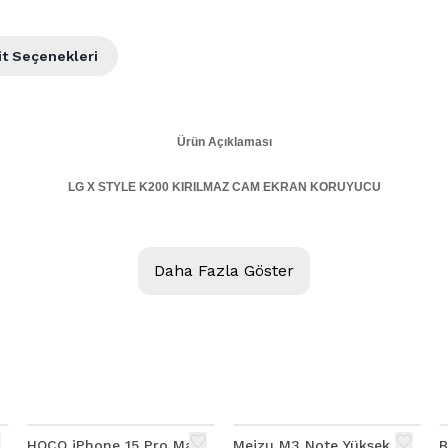
it Seçenekleri
Ürün Açıklaması
LG X STYLE K200 KIRILMAZ CAM EKRAN KORUYUCU
Kalite
Daha Fazla Göster
e yapılmış özel koruyucu, Ekranında film yokmuş gibi ekranı kullanabilirsiniz. Y
az. Harika kalıp kesimi sayesinde ekrana mükemmel uyar , Uzun ömürlüdür, Bütün 
özel koruyucu
Yuvarlatılmış kenarlar
ı elmas kesicilerle yuvarlatılmış olduğu için darbeleri daha iyi dağıtıp, direnci arttır
%
44
% 35 Daha İnce
HOCO iPhone 15 Pro Max
Meizu M3 Note Yüksek
B