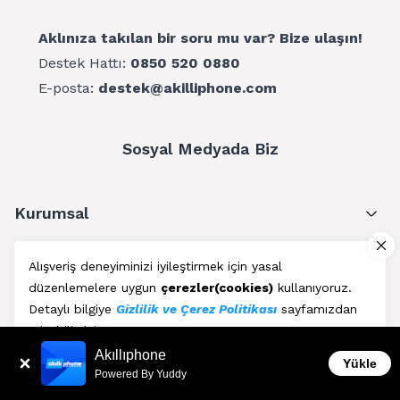
Aklınıza takılan bir soru mu var? Bize ulaşın!
Destek Hattı:
0850 520 0880
E-posta:
destek@akilliphone.com
Sosyal Medyada Biz
Kurumsal
Müşteri Hizmetleri
Alışveriş deneyiminizi iyileştirmek için yasal
düzenlemelere uygun
çerezler(cookies)
kullanıyoruz.
Üyelik
Detaylı bilgiye
Gizlilik ve Çerez Politikası
sayfamızdan
erişebilirsiniz.
Blog
Akıllıphone
Kabul Et
Yükle
Powered By Yuddy
AkıllıPhone © Copyright 2011 - 2026 | Her Hakkı Saklıdır