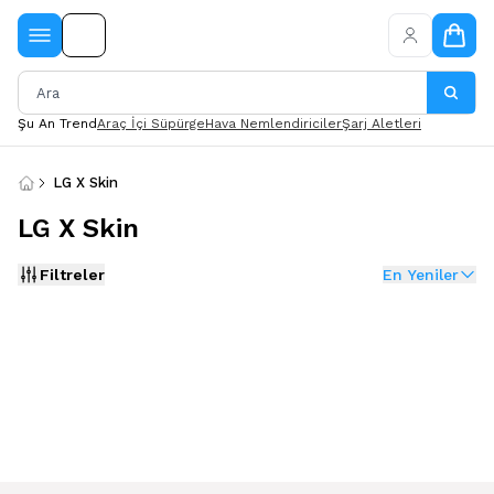
Şu An Trend
Araç İçi Süpürge
Hava Nemlendiriciler
Şarj Aletleri
LG X Skin
LG X Skin
Filtreler
En Yeniler