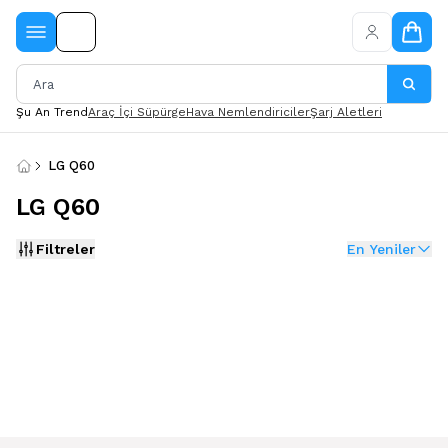
Şu An Trend
Araç İçi Süpürge
Hava Nemlendiriciler
Şarj Aletleri
LG Q60
LG Q60
Filtreler
En Yeniler