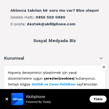
Aklınıza takılan bir soru mu var? Bize ulaşın!
Destek Hattı:
0850 520 0880
E-posta:
destek@akilliphone.com
Sosyal Medyada Biz
Kurumsal
Müşteri Hizmetleri
Alışveriş deneyiminizi iyileştirmek için yasal
düzenlemelere uygun
çerezler(cookies)
kullanıyoruz.
Üyelik
Detaylı bilgiye
Gizlilik ve Çerez Politikası
sayfamızdan
erişebilirsiniz.
Blog
Akıllıphone
Kabul Et
Yükle
Powered By Yuddy
AkıllıPhone © Copyright 2011 - 2026 | Her Hakkı Saklıdır