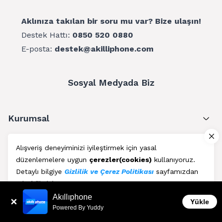
Aklınıza takılan bir soru mu var? Bize ulaşın!
Destek Hattı:
0850 520 0880
E-posta:
destek@akilliphone.com
Sosyal Medyada Biz
Kurumsal
Müşteri Hizmetleri
Alışveriş deneyiminizi iyileştirmek için yasal
düzenlemelere uygun
çerezler(cookies)
kullanıyoruz.
Üyelik
Detaylı bilgiye
Gizlilik ve Çerez Politikası
sayfamızdan
erişebilirsiniz.
Blog
Akıllıphone
Kabul Et
Yükle
Powered By Yuddy
AkıllıPhone © Copyright 2011 - 2026 | Her Hakkı Saklıdır