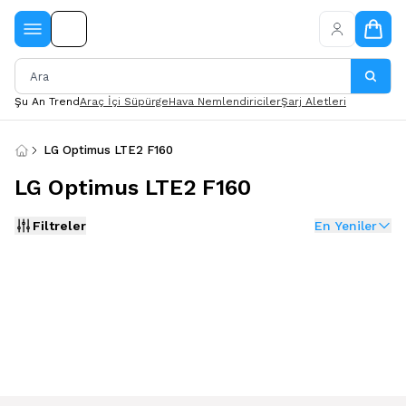
Şu An Trend
Araç İçi Süpürge
Hava Nemlendiriciler
Şarj Aletleri
LG Optimus LTE2 F160
LG Optimus LTE2 F160
Filtreler
En Yeniler