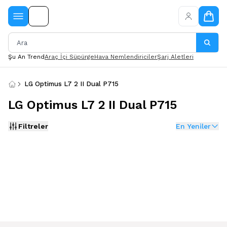
Şu An Trend
Araç İçi Süpürge
Hava Nemlendiriciler
Şarj Aletleri
LG Optimus L7 2 II Dual P715
LG Optimus L7 2 II Dual P715
Filtreler
En Yeniler