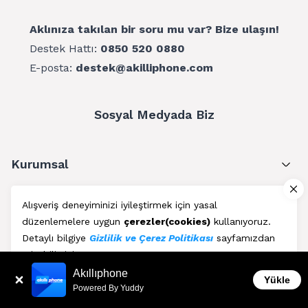
Aklınıza takılan bir soru mu var? Bize ulaşın!
Destek Hattı:
0850 520 0880
E-posta:
destek@akilliphone.com
Sosyal Medyada Biz
Kurumsal
Müşteri Hizmetleri
Alışveriş deneyiminizi iyileştirmek için yasal
düzenlemelere uygun
çerezler(cookies)
kullanıyoruz.
Üyelik
Detaylı bilgiye
Gizlilik ve Çerez Politikası
sayfamızdan
erişebilirsiniz.
Blog
Akıllıphone
Kabul Et
Yükle
Powered By Yuddy
AkıllıPhone © Copyright 2011 - 2026 | Her Hakkı Saklıdır