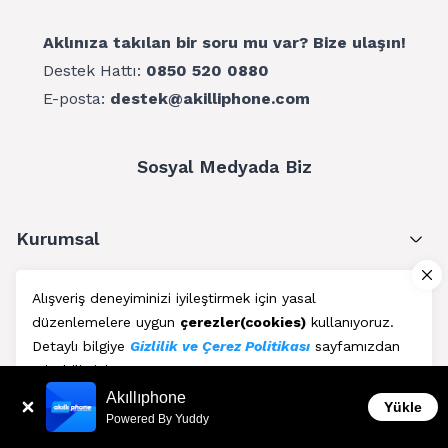
Aklınıza takılan bir soru mu var? Bize ulaşın!
Destek Hattı:
0850 520 0880
E-posta:
destek@akilliphone.com
Sosyal Medyada Biz
Kurumsal
Müşteri Hizmetleri
Alışveriş deneyiminizi iyileştirmek için yasal
düzenlemelere uygun
çerezler(cookies)
kullanıyoruz.
Üyelik
Detaylı bilgiye
Gizlilik ve Çerez Politikası
sayfamızdan
erişebilirsiniz.
Blog
Akıllıphone
Kabul Et
Yükle
Powered By Yuddy
AkıllıPhone © Copyright 2011 - 2026 | Her Hakkı Saklıdır