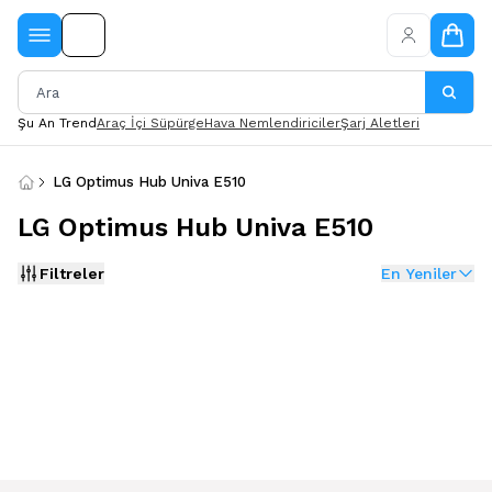
Şu An Trend
Araç İçi Süpürge
Hava Nemlendiriciler
Şarj Aletleri
LG Optimus Hub Univa E510
LG Optimus Hub Univa E510
Filtreler
En Yeniler