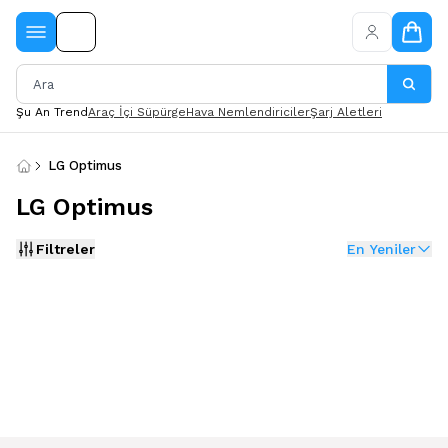
Şu An Trend
Araç İçi Süpürge
Hava Nemlendiriciler
Şarj Aletleri
LG Optimus
LG Optimus
Filtreler
En Yeniler