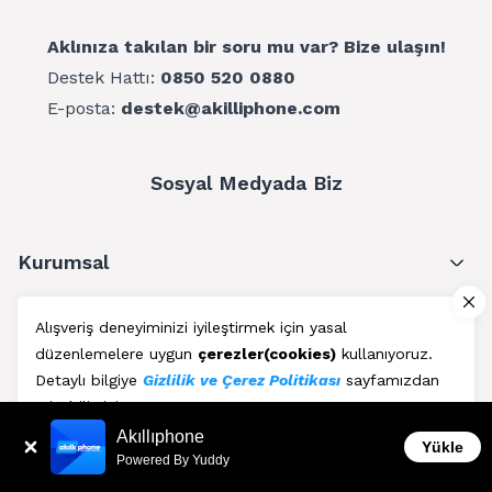
Aklınıza takılan bir soru mu var? Bize ulaşın!
Destek Hattı:
0850 520 0880
E-posta:
destek@akilliphone.com
Sosyal Medyada Biz
Kurumsal
Müşteri Hizmetleri
Alışveriş deneyiminizi iyileştirmek için yasal
düzenlemelere uygun
çerezler(cookies)
kullanıyoruz.
Üyelik
Detaylı bilgiye
Gizlilik ve Çerez Politikası
sayfamızdan
erişebilirsiniz.
Blog
Akıllıphone
Kabul Et
Yükle
Powered By Yuddy
AkıllıPhone © Copyright 2011 - 2026 | Her Hakkı Saklıdır