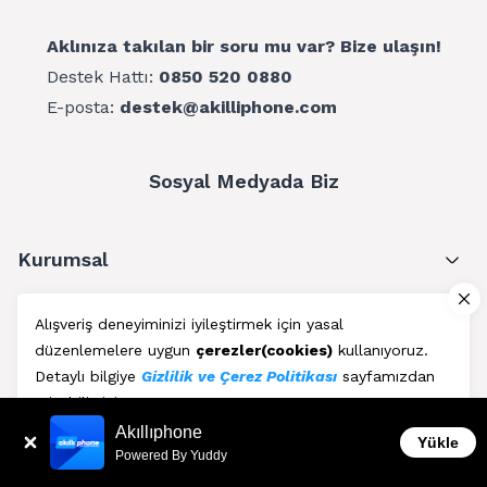
Aklınıza takılan bir soru mu var? Bize ulaşın!
Destek Hattı:
0850 520 0880
E-posta:
destek@akilliphone.com
Sosyal Medyada Biz
Kurumsal
Müşteri Hizmetleri
Alışveriş deneyiminizi iyileştirmek için yasal
düzenlemelere uygun
çerezler(cookies)
kullanıyoruz.
Üyelik
Detaylı bilgiye
Gizlilik ve Çerez Politikası
sayfamızdan
erişebilirsiniz.
Blog
Akıllıphone
Kabul Et
Yükle
Powered By Yuddy
AkıllıPhone © Copyright 2011 - 2026 | Her Hakkı Saklıdır