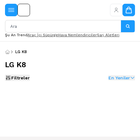
Şu An Trend
Araç İçi Süpürge
Hava Nemlendiriciler
Şarj Aletleri
LG K8
LG K8
Filtreler
En Yeniler