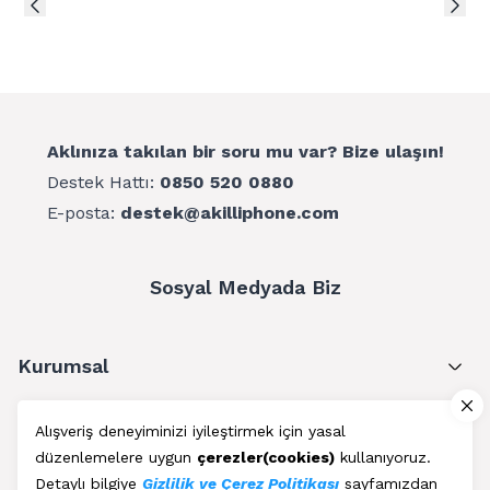
Aklınıza takılan bir soru mu var? Bize ulaşın!
Destek Hattı:
0850 520 0880
E-posta:
destek@akilliphone.com
Sosyal Medyada Biz
Kurumsal
Müşteri Hizmetleri
Alışveriş deneyiminizi iyileştirmek için yasal
düzenlemelere uygun
çerezler(cookies)
kullanıyoruz.
Üyelik
Detaylı bilgiye
Gizlilik ve Çerez Politikası
sayfamızdan