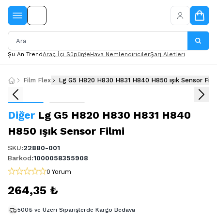
Şu An Trend
Araç İçi Süpürge
Hava Nemlendiriciler
Şarj Aletleri
Film Flex
Lg G5 H820 H830 H831 H840 H850 ışık Sensor Film
Diğer
Lg G5 H820 H830 H831 H840
H850 ışık Sensor Filmi
SKU
:
22880-001
Barkod
:
1000058355908
0 Yorum
264,35 ₺
500₺ ve Üzeri Siparişlerde Kargo Bedava