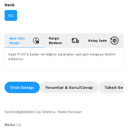
Renk
RZ
Aynı Gün
Kargo
Kolay İade
Kargo
Bedava
Saat 17:00’a kadar verdiğiniz siparişleri aynı gün kargoya teslim
ediyoruz.
Ürün Detayı
Yorumlar & Soru/Cevap
Taksit Seçe
Sınıf:Değiştirilebilir Cep Telefonu Yedek Parçaları
Marka
: LG