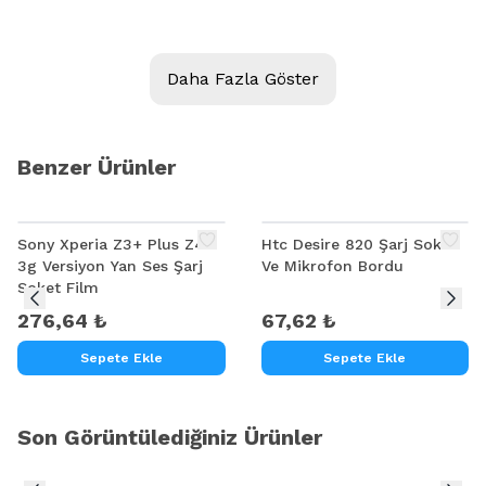
Model:
LG G5 H820 H830 H831 H840 H850 VS987 LS992 US992 RS988
Daha Fazla Göster
Kalite:
Ürün Açıklaması
Benzer Ürünler
LG G5 H820 H830 H831 H840 H850 VS987 LS992 US992 RS988 sensor
flimi
Sony Xperia Z3+ Plus Z4
Htc Desire 820 Şarj Soket
3g Versiyon Yan Ses Şarj
Ve Mikrofon Bordu
Soket Film
276,64 ₺
67,62 ₺
Sepete Ekle
Sepete Ekle
Son Görüntülediğiniz Ürünler