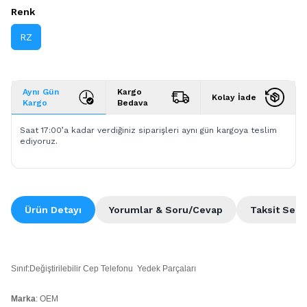
Renk
RZ
Aynı Gün
Kargo
Kolay İade
Kargo
Bedava
Saat 17:00’a kadar verdiğiniz siparişleri aynı gün kargoya teslim
ediyoruz.
Ürün Detayı
Yorumlar & Soru/Cevap
Taksit Seçe
Sınıf:Değiştirilebilir Cep Telefonu Yedek Parçaları
Marka
: OEM