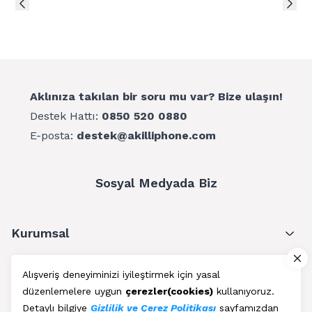
Aklınıza takılan bir soru mu var? Bize ulaşın!
Destek Hattı:
0850 520 0880
E-posta:
destek@akilliphone.com
Sosyal Medyada Biz
Kurumsal
Müşteri Hizmetleri
Alışveriş deneyiminizi iyileştirmek için yasal
düzenlemelere uygun
çerezler(cookies)
kullanıyoruz.
Üyelik
Detaylı bilgiye
Gizlilik ve Çerez Politikası
sayfamızdan