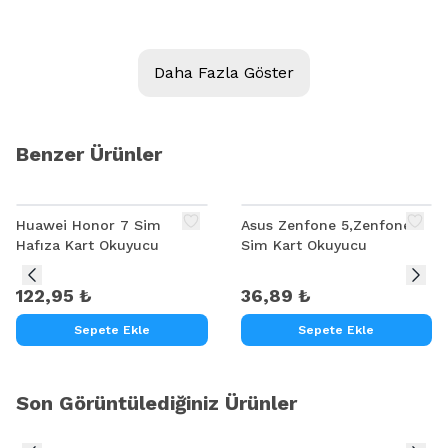
Model:
LG E980 HUAWEİ HONOR 3C Y6,G620
Daha Fazla Göster
Kalite:
Ürün Açıklaması
Benzer Ürünler
LG E980 HUAWEİ HONOR 3C Y6,G620 SİM OKUYUCU
Huawei Honor 7 Sim
Asus Zenfone 5,Zenfone 6
Hafıza Kart Okuyucu
Sim Kart Okuyucu
122,95 ₺
36,89 ₺
Sepete Ekle
Sepete Ekle
Son Görüntülediğiniz Ürünler