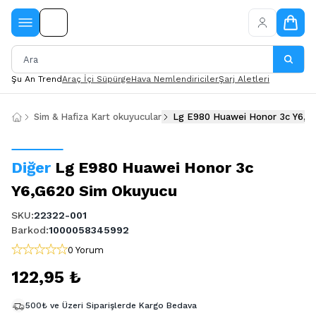
Şu An Trend
Araç İçi Süpürge
Hava Nemlendiriciler
Şarj Aletleri
Sim & Hafiza Kart okuyucular
Lg E980 Huawei Honor 3c Y6,G
Diğer
Lg E980 Huawei Honor 3c
Y6,G620 Sim Okuyucu
SKU
:
22322-001
Barkod
:
1000058345992
0 Yorum
122,95 ₺
500₺ ve Üzeri Siparişlerde Kargo Bedava